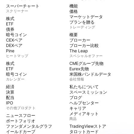
スーパーチャート
機能
スクリーナー
価格
マーケットデータ
株式
プランを贈る
ETF
トレーディング
債券
暗号コイン
概要
CEXペア
ブローカー
DEXペア
ブローカー比較
Pine
The Leap
ヒートマップ
スペシャルオファー
株式
CMEグループ先物
ETF
Eurex先物
暗号コイン
米国株バンドルデータ
カレンダー
会社情報
経済
私たちについて
決算
スペースミッション
配当
ブログ
IPO
ヘルプセンター
その他プロダクト
キャリア
メディアキット
ニュースフロー
商品
ポートフォリオ
ファンダメンタルグラフ
TradingViewストア
イールドカーブ
タロットカード