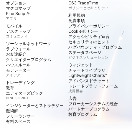
オプション
C63 TradeTime
マクロマップ
ポリシーとセキュリティ
Pine Script®
利用規約
アプリ
免責事項
モバイル
プライバシーポリシー
デスクトップ
Cookieポリシー
コミュニティ
アクセシビリティ宣言
セキュリティのヒント
ソーシャルネットワーク
バグバウンティ・プログラム
ラブウォール
ステータスページ
お友達紹介
ビジネスソリューション
クリエイタープログラム
ハウスルール
ウィジェット
モデレーター
チャートライブラリ
アイデア
Lightweight Charts™
アドバンスドチャート
トレーディング
トレードプラットフォーム
教育
成長機会
エディターズピック
PINE SCRIPT
広告
ブローカーシステムの統合
インジケーターとストラテジー
パートナープログラム
魔術師
教育プログラム
フリーランサー
有料スペース