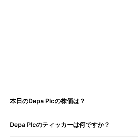
本日の
Depa Plc
の株価は？
Depa Plc
のティッカーは何ですか？