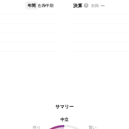
決算
年間
その他
四半期
次回
:
—
サマリー
中立
売り
買い