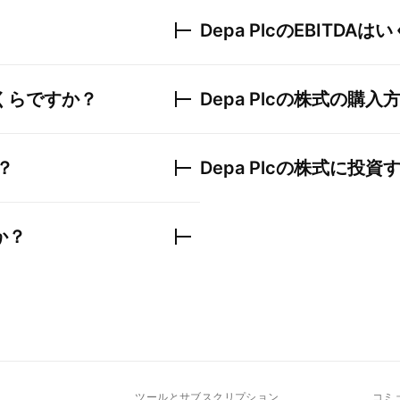
Depa Plc
のEBITDAは
くらですか？
Depa Plc
の株式の購入
？
Depa Plc
の株式に投資
か？
ト
ツールとサブスクリプション
コミ