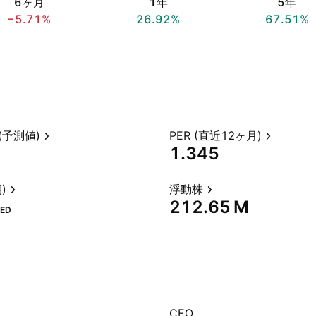
6ヶ月
1年
5年
−5.71%
26.92%
67.51%
(予測値)
PER (直近12ヶ月)
1.345
)
浮動株
‪212.65 M‬
ED
CEO