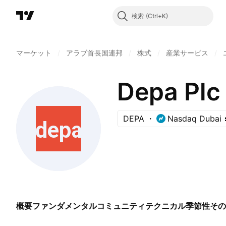
検索
マーケット
/
アラブ首長国連邦
/
株式
/
産業サービス
/
Depa Plc
DEPA
Nasdaq Dubai
概要
ファンダメンタル
コミュニティ
テクニカル
季節性
その