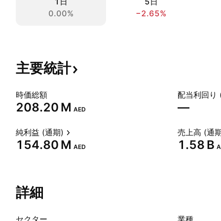
1日
5日
0.00%
−2.65%
主要統計
時価総額
配当利回り 
‪208.20 M‬
—
AED
純利益 (通期)
売上高 (通期
‪154.80 M‬
‪1.58 B‬
AED
A
詳細
セクター
業種