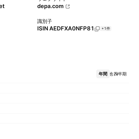
et
depa.com
識別子
ISIN
AEDFXA0NFP81
+1件
年間
その他
四半期