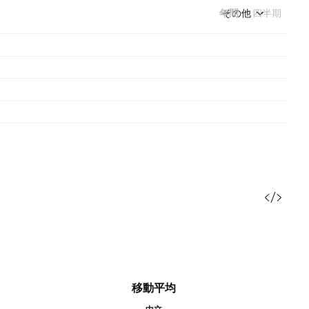
年間
その他
四半期
移動平均