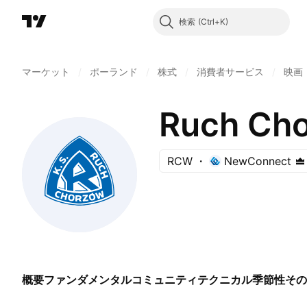
検索
マーケット
/
ポーランド
/
株式
/
消費者サービス
/
映画
Ruch Ch
RCW
NewConnect
概要
ファンダメンタル
コミュニティ
テクニカル
季節性
その