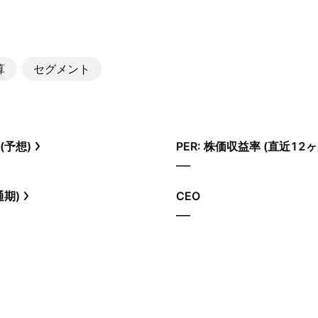
算
セグメント
(予想)
PER: 株価収益率 (直近12ヶ
—
通期)
CEO
—