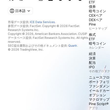
ETF
債券
日本語
暗号コイン
CEXペア
DEXペア
市場データ提供:
ICE Data Services
.
Pine
参照データ提供: FactSet. Copyright © 2026 FactSet
ヒートマップ
Research Systems Inc.
Copyright © 2026, American Bankers Association. CUSIP
株式
データベース提供: FactSet Research Systems Inc. All rights
ETF
reserved.
暗号コイン
SEC提出書類およびその他ドキュメント提供:
Quartr
.
カレンダー
© 2026 TradingView, Inc.
経済
決算
配当
IPO
その他プロダ
ニュースフロ
ポートフォリ
ファンダメン
イールドカー
オプション
マクロマップ
Pine Script®
アプリ