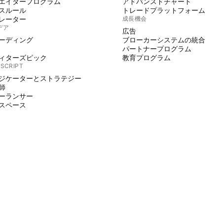
エイタープログラム
アドバンスドチャート
スルール
トレードプラットフォーム
レーター
成長機会
デア
広告
ーディング
ブローカーシステムの統合
パートナープログラム
ィターズピック
教育プログラム
 SCRIPT
ジケーターとストラテジー
師
ーランサー
スペース