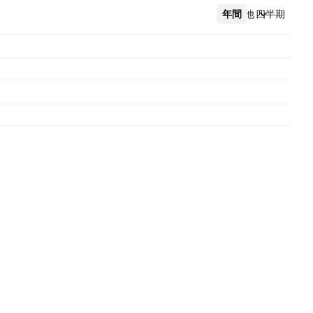
年間
その他
四半期