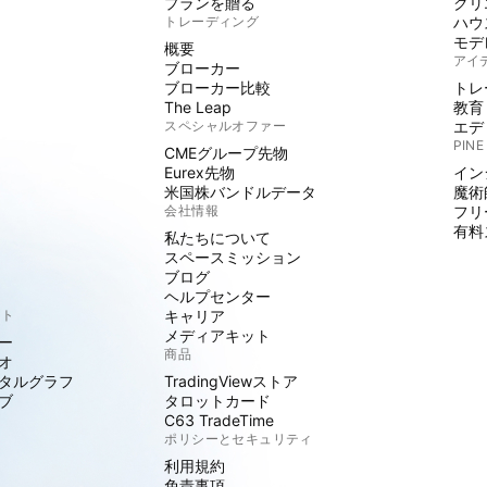
プランを贈る
クリ
トレーディング
ハウ
モデ
概要
アイ
ブローカー
ブローカー比較
トレ
The Leap
教育
スペシャルオファー
エデ
PINE
CMEグループ先物
Eurex先物
イン
米国株バンドルデータ
魔術
会社情報
フリ
有料
私たちについて
スペースミッション
ブログ
ヘルプセンター
クト
キャリア
メディアキット
ー
商品
オ
タルグラフ
TradingViewストア
ブ
タロットカード
C63 TradeTime
ポリシーとセキュリティ
利用規約
免責事項