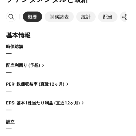
概要
財務諸表
統計
配当
決算
その他
基本情報
時価総額
—
配当利回り (予想)
—
PER: 株価収益率 (直近12ヶ月)
—
EPS: 基本1株当たり利益 (直近12ヶ月)
—
設立
—