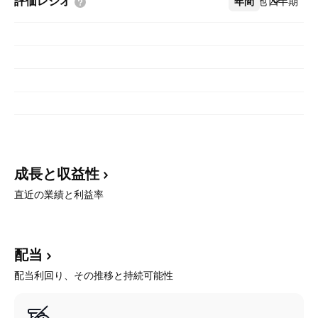
評価レシオ
年間
その他
四半期
成長と収益性
直近の業績と利益率
配当
配当利回り、その推移と持続可能性