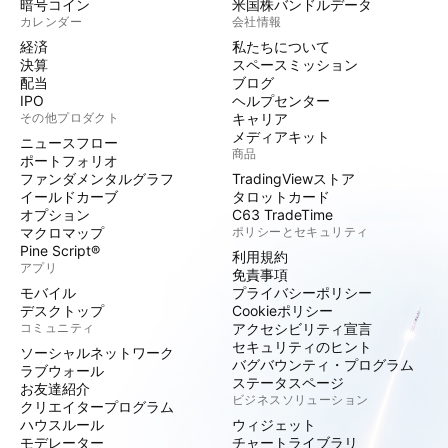
暗号コイン
米国株バンドルデータ
カレンダー
会社情報
経済
私たちについて
決算
スペースミッション
配当
ブログ
IPO
ヘルプセンター
その他プロダクト
キャリア
メディアキット
ニュースフロー
商品
ポートフォリオ
ファンダメンタルグラフ
TradingViewストア
イールドカーブ
タロットカード
オプション
C63 TradeTime
マクロマップ
ポリシーとセキュリティ
Pine Script®
利用規約
アプリ
免責事項
モバイル
プライバシーポリシー
デスクトップ
Cookieポリシー
コミュニティ
アクセシビリティ宣言
セキュリティのヒント
ソーシャルネットワーク
バグバウンティ・プログラム
ラブウォール
ステータスページ
お友達紹介
ビジネスソリューション
クリエイタープログラム
ハウスルール
ウィジェット
モデレーター
チャートライブラリ