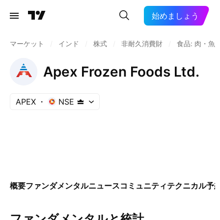
始めましょう
マーケット
/
インド
/
株式
/
非耐久消費財
/
食品: 肉・魚
Apex Frozen Foods Ltd.
APEX
NSE
概要
ファンダメンタル
ニュース
コミュニティ
テクニカル
予
ファンダメンタルと統計