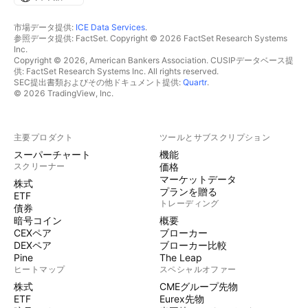
市場データ提供:
ICE Data Services
.
参照データ提供: FactSet. Copyright © 2026 FactSet Research Systems
Inc.
Copyright © 2026, American Bankers Association. CUSIPデータベース提
供: FactSet Research Systems Inc. All rights reserved.
SEC提出書類およびその他ドキュメント提供:
Quartr
.
© 2026 TradingView, Inc.
主要プロダクト
ツールとサブスクリプション
スーパーチャート
機能
スクリーナー
価格
マーケットデータ
株式
プランを贈る
ETF
トレーディング
債券
暗号コイン
概要
CEXペア
ブローカー
DEXペア
ブローカー比較
Pine
The Leap
ヒートマップ
スペシャルオファー
株式
CMEグループ先物
ETF
Eurex先物