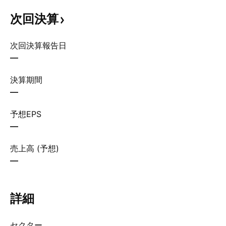
次回決算
次回決算報告日
—
決算期間
—
予想EPS
—
売上高 (予想)
—
詳細
セクター