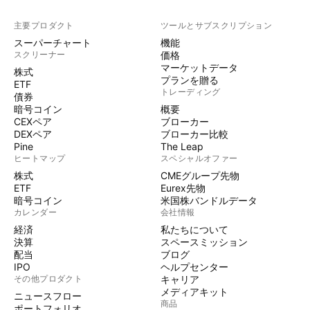
主要プロダクト
ツールとサブスクリプション
スーパーチャート
機能
スクリーナー
価格
マーケットデータ
株式
プランを贈る
ETF
トレーディング
債券
暗号コイン
概要
CEXペア
ブローカー
DEXペア
ブローカー比較
Pine
The Leap
ヒートマップ
スペシャルオファー
株式
CMEグループ先物
ETF
Eurex先物
暗号コイン
米国株バンドルデータ
カレンダー
会社情報
経済
私たちについて
決算
スペースミッション
配当
ブログ
IPO
ヘルプセンター
その他プロダクト
キャリア
メディアキット
ニュースフロー
商品
ポートフォリオ