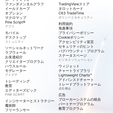
ファンダメンタルグラフ
TradingViewストア
イールドカーブ
タロットカード
オプション
C63 TradeTime
マクロマップ
ポリシーとセキュリティ
Pine Script®
利用規約
アプリ
免責事項
モバイル
プライバシーポリシー
デスクトップ
Cookieポリシー
コミュニティ
アクセシビリティ宣言
セキュリティのヒント
ソーシャルネットワーク
バグバウンティ・プログラム
ラブウォール
ステータスページ
お友達紹介
ビジネスソリューション
クリエイタープログラム
ハウスルール
ウィジェット
モデレーター
チャートライブラリ
アイデア
Lightweight Charts™
アドバンスドチャート
トレーディング
トレードプラットフォーム
教育
成長機会
エディターズピック
PINE SCRIPT
広告
ブローカーシステムの統合
インジケーターとストラテジー
パートナープログラム
魔術師
教育プログラム
フリーランサー