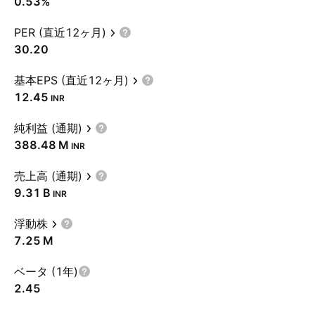
0.53%
PER (直近12ヶ月)
30.20
基本EPS (直近12ヶ月)
12.45
INR
純利益 (通期)
‪388.48 M‬
INR
売上高 (通期)
‪9.31 B‬
INR
浮動株
‪7.25 M‬
ベータ (1年)
2.45