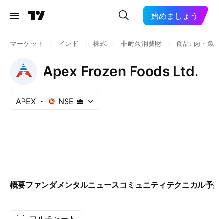
始めましょう
マーケット
/
インド
/
株式
/
非耐久消費財
/
食品: 肉・魚
Apex Frozen Foods Ltd.
APEX
NSE
概要
ファンダメンタル
ニュース
コミュニティ
テクニカル
予
フルチャート