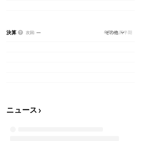
決算
年間
その他
四半期
次回
:
—
ニュース