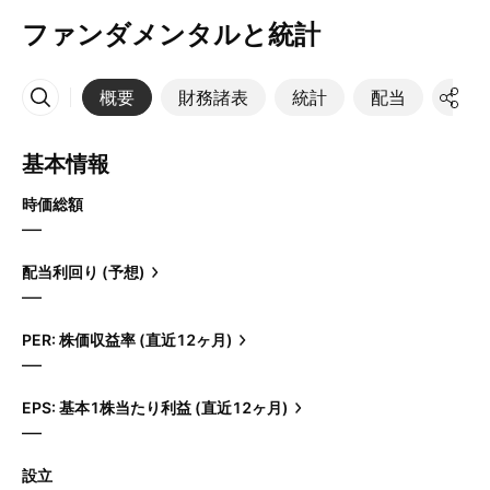
ファンダメンタルと統計
概要
財務諸表
統計
配当
決算
その他
基本情報
時価総額
—
配当利回り (予想)
—
PER: 株価収益率 (直近12ヶ月)
—
EPS: 基本1株当たり利益 (直近12ヶ月)
—
設立