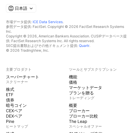
日本語
市場データ提供:
ICE Data Services
.
参照データ提供: FactSet. Copyright © 2026 FactSet Research Systems
Inc.
Copyright © 2026, American Bankers Association. CUSIPデータベース提
供: FactSet Research Systems Inc. All rights reserved.
SEC提出書類およびその他ドキュメント提供:
Quartr
.
© 2026 TradingView, Inc.
主要プロダクト
ツールとサブスクリプション
スーパーチャート
機能
スクリーナー
価格
マーケットデータ
株式
プランを贈る
ETF
トレーディング
債券
暗号コイン
概要
CEXペア
ブローカー
DEXペア
ブローカー比較
Pine
The Leap
ヒートマップ
スペシャルオファー