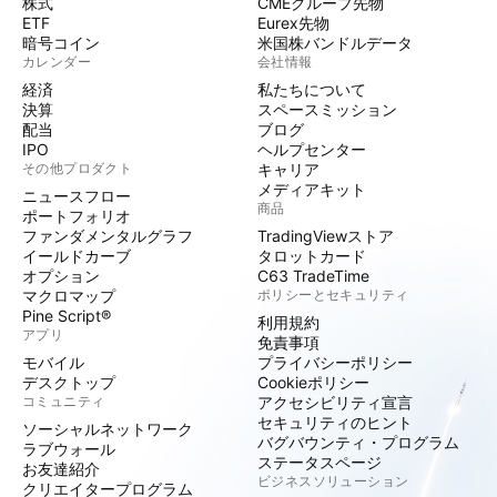
株式
CMEグループ先物
ETF
Eurex先物
暗号コイン
米国株バンドルデータ
カレンダー
会社情報
経済
私たちについて
決算
スペースミッション
配当
ブログ
IPO
ヘルプセンター
その他プロダクト
キャリア
メディアキット
ニュースフロー
商品
ポートフォリオ
ファンダメンタルグラフ
TradingViewストア
イールドカーブ
タロットカード
オプション
C63 TradeTime
マクロマップ
ポリシーとセキュリティ
Pine Script®
利用規約
アプリ
免責事項
モバイル
プライバシーポリシー
デスクトップ
Cookieポリシー
コミュニティ
アクセシビリティ宣言
セキュリティのヒント
ソーシャルネットワーク
バグバウンティ・プログラム
ラブウォール
ステータスページ
お友達紹介
ビジネスソリューション
クリエイタープログラム