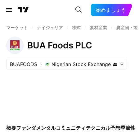
始めましょう
マーケット
/
ナイジェリア
/
株式
/
素材産業
/
農産物・製
BUA Foods PLC
BUAFOODS
Nigerian Stock Exchange
概要
ファンダメンタル
コミュニティ
テクニカル
予想
季節性