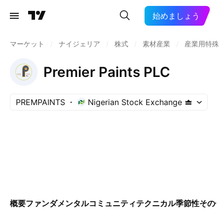
始めましょう
マーケット
/
ナイジェリア
/
株式
/
素材産業
/
産業用特殊
Premier Paints PLC
PREMPAINTS
Nigerian Stock Exchange
概要
ファンダメンタル
コミュニティ
テクニカル
季節性
その