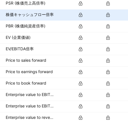
PSR (株価売上高倍率)
株価キャッシュフロー倍率
PBR (株価純資産倍率)
EV (企業価値)
EV/EBITDA倍率
Price to sales forward
Price to earnings forward
Price to book forward
Enterprise value to EBITDA forward
Enterprise value to EBIT forward
Enterprise value to revenue forward