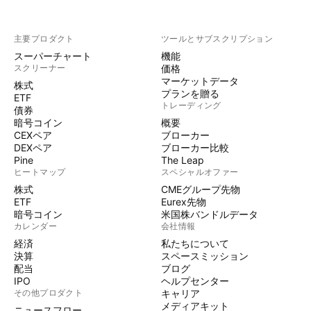
主要プロダクト
ツールとサブスクリプション
スーパーチャート
機能
スクリーナー
価格
マーケットデータ
株式
プランを贈る
ETF
トレーディング
債券
暗号コイン
概要
CEXペア
ブローカー
DEXペア
ブローカー比較
Pine
The Leap
ヒートマップ
スペシャルオファー
株式
CMEグループ先物
ETF
Eurex先物
暗号コイン
米国株バンドルデータ
カレンダー
会社情報
経済
私たちについて
決算
スペースミッション
配当
ブログ
IPO
ヘルプセンター
その他プロダクト
キャリア
メディアキット
ニュースフロー