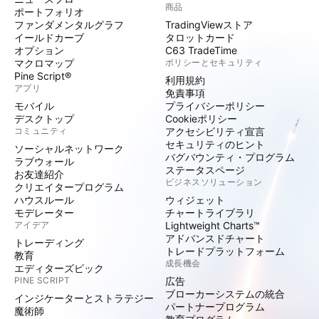
商品
ポートフォリオ
ファンダメンタルグラフ
TradingViewストア
イールドカーブ
タロットカード
オプション
C63 TradeTime
マクロマップ
ポリシーとセキュリティ
Pine Script®
利用規約
アプリ
免責事項
モバイル
プライバシーポリシー
デスクトップ
Cookieポリシー
コミュニティ
アクセシビリティ宣言
セキュリティのヒント
ソーシャルネットワーク
バグバウンティ・プログラム
ラブウォール
ステータスページ
お友達紹介
ビジネスソリューション
クリエイタープログラム
ハウスルール
ウィジェット
モデレーター
チャートライブラリ
アイデア
Lightweight Charts™
アドバンスドチャート
トレーディング
トレードプラットフォーム
教育
成長機会
エディターズピック
PINE SCRIPT
広告
ブローカーシステムの統合
インジケーターとストラテジー
パートナープログラム
魔術師