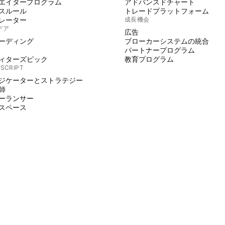
エイタープログラム
アドバンスドチャート
スルール
トレードプラットフォーム
レーター
成長機会
デア
広告
ーディング
ブローカーシステムの統合
パートナープログラム
ィターズピック
教育プログラム
 SCRIPT
ジケーターとストラテジー
師
ーランサー
スペース