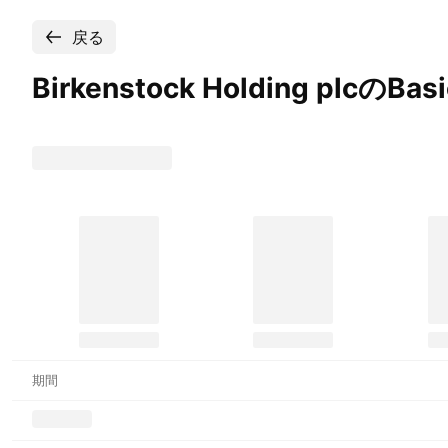
戻る
Birkenstock Holding plcのBasi
期間