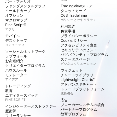
ポートフォリオ
ファンダメンタルグラフ
TradingViewストア
イールドカーブ
タロットカード
オプション
C63 TradeTime
マクロマップ
ポリシーとセキュリティ
Pine Script®
利用規約
アプリ
免責事項
モバイル
プライバシーポリシー
デスクトップ
Cookieポリシー
コミュニティ
アクセシビリティ宣言
セキュリティのヒント
ソーシャルネットワーク
バグバウンティ・プログラム
ラブウォール
ステータスページ
お友達紹介
ビジネスソリューション
クリエイタープログラム
ハウスルール
ウィジェット
モデレーター
チャートライブラリ
アイデア
Lightweight Charts™
アドバンスドチャート
トレーディング
トレードプラットフォーム
教育
成長機会
エディターズピック
PINE SCRIPT
広告
ブローカーシステムの統合
インジケーターとストラテジー
パートナープログラム
魔術師
教育プログラム
フリーランサー