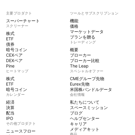
主要プロダクト
ツールとサブスクリプション
スーパーチャート
機能
スクリーナー
価格
マーケットデータ
株式
プランを贈る
ETF
トレーディング
債券
暗号コイン
概要
CEXペア
ブローカー
DEXペア
ブローカー比較
Pine
The Leap
ヒートマップ
スペシャルオファー
株式
CMEグループ先物
ETF
Eurex先物
暗号コイン
米国株バンドルデータ
カレンダー
会社情報
経済
私たちについて
決算
スペースミッション
配当
ブログ
IPO
ヘルプセンター
その他プロダクト
キャリア
メディアキット
ニュースフロー
商品