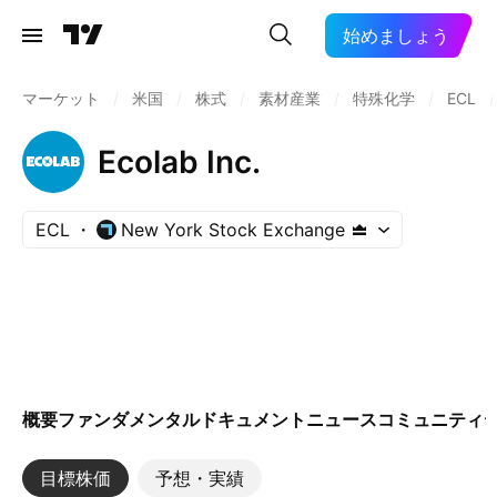
始めましょう
マーケット
/
米国
/
株式
/
素材産業
/
特殊化学
/
ECL
/
Ecolab Inc.
ECL
New York Stock Exchange
概要
ファンダメンタル
ドキュメント
ニュース
コミュニティ
目標株価
予想・実績