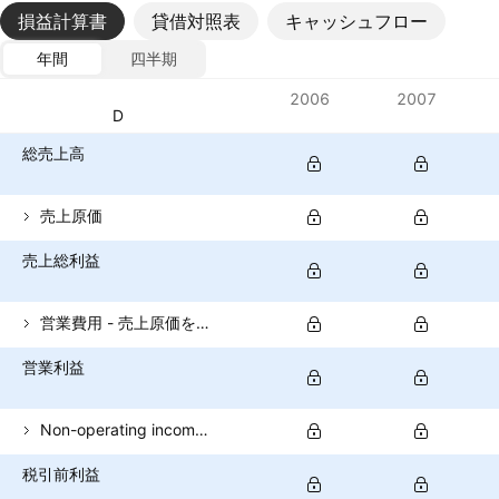
損益計算書
貸借対照表
キャッシュフロー
年間
四半期
指標
2006
2007
通貨: USD
総売上高
売上原価
売上総利益
営業費用 - 売上原価を除く
営業利益
Non-operating income (total)
税引前利益