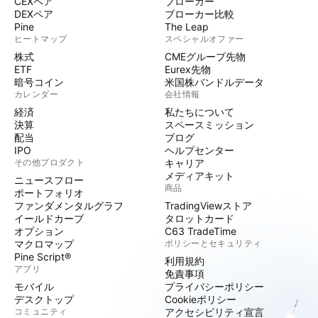
CEXペア
ブローカー
DEXペア
ブローカー比較
Pine
The Leap
ヒートマップ
スペシャルオファー
株式
CMEグループ先物
ETF
Eurex先物
暗号コイン
米国株バンドルデータ
カレンダー
会社情報
経済
私たちについて
決算
スペースミッション
配当
ブログ
IPO
ヘルプセンター
その他プロダクト
キャリア
メディアキット
ニュースフロー
商品
ポートフォリオ
ファンダメンタルグラフ
TradingViewストア
イールドカーブ
タロットカード
オプション
C63 TradeTime
マクロマップ
ポリシーとセキュリティ
Pine Script®
利用規約
アプリ
免責事項
モバイル
プライバシーポリシー
デスクトップ
Cookieポリシー
コミュニティ
アクセシビリティ宣言