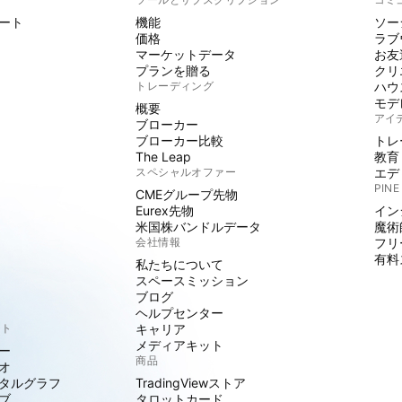
ート
機能
ソー
価格
ラブ
マーケットデータ
お友
プランを贈る
クリ
トレーディング
ハウ
モデ
概要
アイ
ブローカー
ブローカー比較
トレ
The Leap
教育
スペシャルオファー
エデ
PINE
CMEグループ先物
Eurex先物
イン
米国株バンドルデータ
魔術
会社情報
フリ
有料
私たちについて
スペースミッション
ブログ
ヘルプセンター
クト
キャリア
メディアキット
ー
商品
オ
タルグラフ
TradingViewストア
ブ
タロットカード