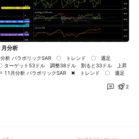
1月分析
分析 パラボリックSAR 〇 トレンド 〇 週足
 ターゲット53ドル 調整38ドル 割ると33ドル 上昇
中 11月分析 パラボリックSAR ✖ トレンド 〇 週足
〇 上昇トレンド 調整中 ターゲット43ドル 抜くと53ド
2
5ドル カップを作っての高値越えチャレンジ失敗 ハンド
ュニティ
ビジネスソリューション