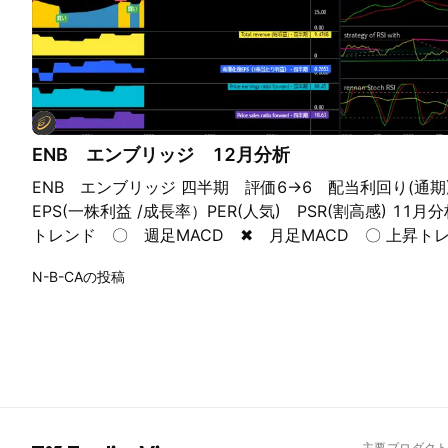
ENB エンブリッジ 12月分析
ENB エンブリッジ 四半期 評価6→6 配当利回り(通期)
EPS(一株利益 /成長率）PER(人気) PSR(割高感) 11月
トレンド 〇 週足MACD ✖ 月足MACD 〇 上昇トレ
43ドル 抜くと53ドル 調整38ドル 割ると35ドル
N-B-CAの投稿
レンジ失敗 ハンドルを作れるかですね 12月分析 パラ
ド ✖ 週足MACD ✖ 月足MACD △ MA20 ✖ 下降
ル 抜くと53ドル 調整36ドル 割ると33ドル 調
MA200で耐えれるかどうか
主要プロダク