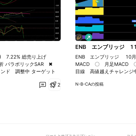
ロ
ン
ENB エンブリッジ 1
グ
 7.22% 総売り上げ
ENB エンブリッジ 10月
分析 パラボリックSAR ✖
MACD 〇 月足MACD 〇
ンド 調整中 ターゲット
目線 高値越えチャレンジ
 カップを作っての高値越えチャ
MACD ✖ 月足MACD 
N-B-CAの投稿
2
ボリックSAR ✖ トレン
ル 調整38ドル 割ると3
トレンド ターゲット43ド
ルを作れるかですね
整というより売り込まれてる
ト
ツールとサブスクリプション
コミ