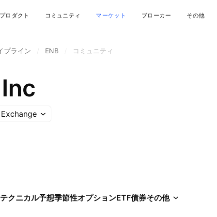
プロダクト
コミュニティ
マーケット
ブローカー
その他
イプライン
/
ENB
/
コミュニティ
 Inc
 Exchange
テクニカル
予想
季節性
オプション
ETF
債券
その他