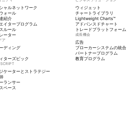
シャルネットワーク
ウィジェット
ウォール
チャートライブラリ
達紹介
Lightweight Charts™
エイタープログラム
アドバンスドチャート
スルール
トレードプラットフォーム
レーター
成長機会
デア
広告
ーディング
ブローカーシステムの統合
パートナープログラム
ィターズピック
教育プログラム
 SCRIPT
ジケーターとストラテジー
師
ーランサー
スペース