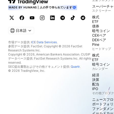
スーパーチャ
MADE BY HUMANS | 人の手で作られています
スクリーナー
株式
ETF
債券
日本語
暗号コイン
CEXペア
DEXペア
市場データ提供:
ICE Data Services
.
Pine
参照データ提供: FactSet. Copyright © 2026 FactSet
ヒートマップ
Research Systems Inc.
Copyright © 2026, American Bankers Association. CUSIP
株式
データベース提供: FactSet Research Systems Inc. All rights
ETF
reserved.
暗号コイン
SEC提出書類およびその他ドキュメント提供:
Quartr
.
カレンダー
© 2026 TradingView, Inc.
経済
決算
配当
IPO
その他プロダ
ニュースフロ
ポートフォリ
ファンダメン
イールドカー