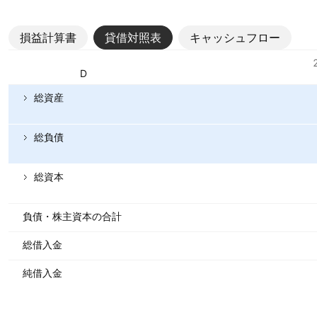
損益計算書
貸借対照表
キャッシュフロー
指標
通貨: USD
総資産
総負債
総資本
負債・株主資本の合計
総借入金
純借入金