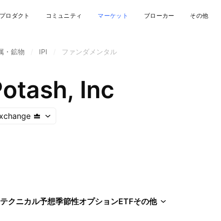
プロダクト
コミュニティ
マーケット
ブローカー
その他
属・鉱物
/
IPI
/
ファンダメンタル
Potash, Inc
Exchange
テクニカル
予想
季節性
オプション
ETF
その他