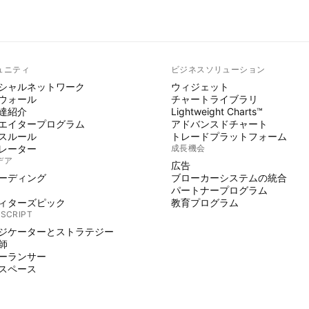
ュニティ
ビジネスソリューション
シャルネットワーク
ウィジェット
ウォール
チャートライブラリ
達紹介
Lightweight Charts™
エイタープログラム
アドバンスドチャート
スルール
トレードプラットフォーム
レーター
成長機会
デア
広告
ーディング
ブローカーシステムの統合
パートナープログラム
ィターズピック
教育プログラム
 SCRIPT
ジケーターとストラテジー
師
ーランサー
スペース