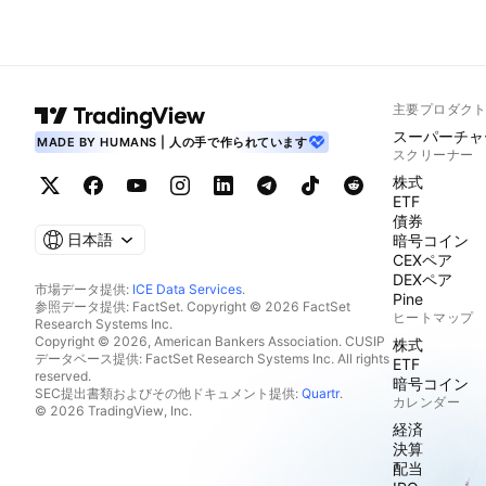
主要プロダク
スーパーチャ
MADE BY HUMANS | 人の手で作られています
スクリーナー
株式
ETF
債券
日本語
暗号コイン
CEXペア
DEXペア
市場データ提供:
ICE Data Services
.
Pine
参照データ提供: FactSet. Copyright © 2026 FactSet
ヒートマップ
Research Systems Inc.
Copyright © 2026, American Bankers Association. CUSIP
株式
データベース提供: FactSet Research Systems Inc. All rights
ETF
reserved.
暗号コイン
SEC提出書類およびその他ドキュメント提供:
Quartr
.
カレンダー
© 2026 TradingView, Inc.
経済
決算
配当