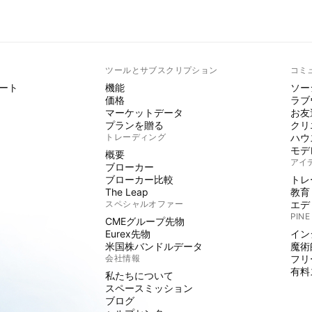
ト
ツールとサブスクリプション
コミ
ート
機能
ソー
価格
ラブ
マーケットデータ
お友
プランを贈る
クリ
トレーディング
ハウ
モデ
概要
アイ
ブローカー
ブローカー比較
トレ
The Leap
教育
スペシャルオファー
エデ
PINE
CMEグループ先物
Eurex先物
イン
米国株バンドルデータ
魔術
会社情報
フリ
有料
私たちについて
スペースミッション
ブログ