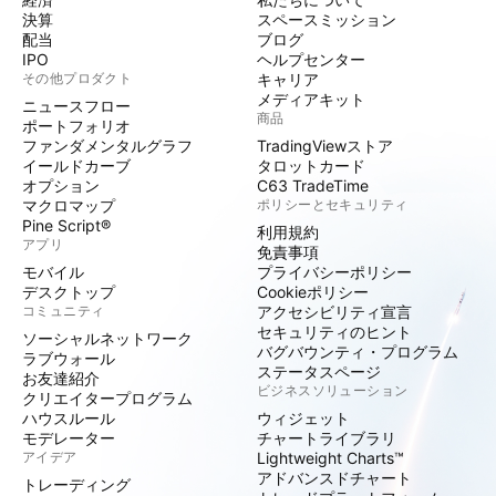
決算
スペースミッション
配当
ブログ
IPO
ヘルプセンター
その他プロダクト
キャリア
メディアキット
ニュースフロー
商品
ポートフォリオ
ファンダメンタルグラフ
TradingViewストア
イールドカーブ
タロットカード
オプション
C63 TradeTime
マクロマップ
ポリシーとセキュリティ
Pine Script®
利用規約
アプリ
免責事項
モバイル
プライバシーポリシー
デスクトップ
Cookieポリシー
コミュニティ
アクセシビリティ宣言
セキュリティのヒント
ソーシャルネットワーク
バグバウンティ・プログラム
ラブウォール
ステータスページ
お友達紹介
ビジネスソリューション
クリエイタープログラム
ハウスルール
ウィジェット
モデレーター
チャートライブラリ
アイデア
Lightweight Charts™
アドバンスドチャート
トレーディング