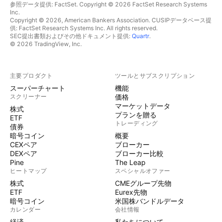
参照データ提供: FactSet. Copyright © 2026 FactSet Research Systems
Inc.
Copyright © 2026, American Bankers Association. CUSIPデータベース提
供: FactSet Research Systems Inc. All rights reserved.
SEC提出書類およびその他ドキュメント提供:
Quartr
.
© 2026 TradingView, Inc.
主要プロダクト
ツールとサブスクリプション
スーパーチャート
機能
スクリーナー
価格
マーケットデータ
株式
プランを贈る
ETF
トレーディング
債券
暗号コイン
概要
CEXペア
ブローカー
DEXペア
ブローカー比較
Pine
The Leap
ヒートマップ
スペシャルオファー
株式
CMEグループ先物
ETF
Eurex先物
暗号コイン
米国株バンドルデータ
カレンダー
会社情報
経済
私たちについて