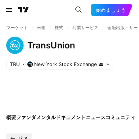
始めましょう
マーケット
/
米国
/
株式
/
商業サービス
/
金融出版・サー
TransUnion
TRU
New York Stock Exchange
概要
ファンダメンタル
ドキュメント
ニュース
コミュニティ
戻る