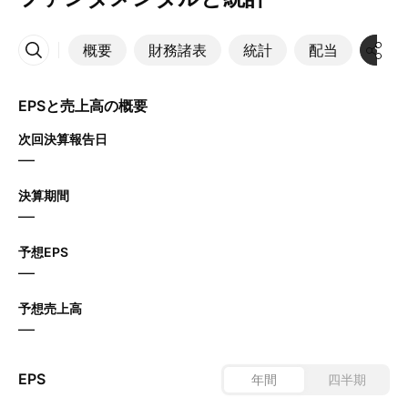
概要
財務諸表
統計
配当
決算
その他
EPSと売上高の概要
次回決算報告日
—
決算期間
—
予想EPS
—
予想売上高
—
EPS
年間
四半期