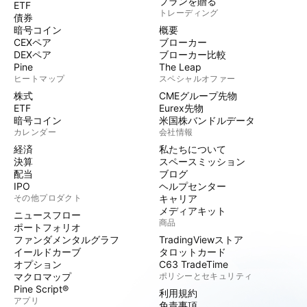
プランを贈る
ETF
トレーディング
債券
暗号コイン
概要
CEXペア
ブローカー
DEXペア
ブローカー比較
Pine
The Leap
ヒートマップ
スペシャルオファー
株式
CMEグループ先物
ETF
Eurex先物
暗号コイン
米国株バンドルデータ
カレンダー
会社情報
経済
私たちについて
決算
スペースミッション
配当
ブログ
IPO
ヘルプセンター
その他プロダクト
キャリア
メディアキット
ニュースフロー
商品
ポートフォリオ
ファンダメンタルグラフ
TradingViewストア
イールドカーブ
タロットカード
オプション
C63 TradeTime
マクロマップ
ポリシーとセキュリティ
Pine Script®
利用規約
アプリ
免責事項