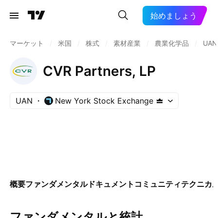
始めましょう
マーケット
/
米国
/
株式
/
素材産業
/
農業化学品
/
UAN
CVR Partners, LP
UAN
New York Stock Exchange
概要
ファンダメンタル
ドキュメント
コミュニティ
テクニカ
ファンダメンタルと統計