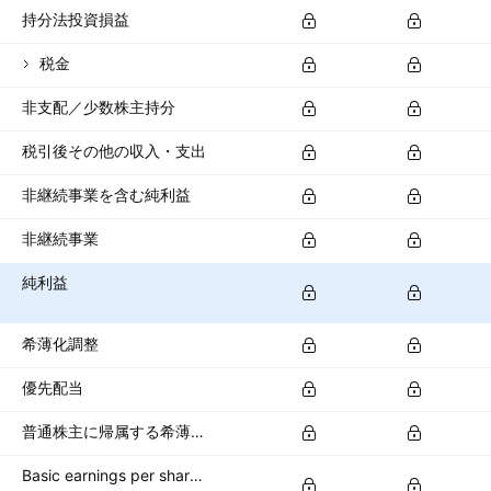
持分法投資損益
税金
非支配／少数株主持分
税引後その他の収入・支出
非継続事業を含む純利益
非継続事業
純利益
希薄化調整
優先配当
普通株主に帰属する希薄化純利益
Basic earnings per share (basic EPS)