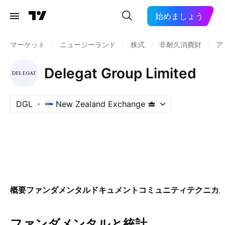
始めましょう
マーケット
/
ニュージーランド
/
株式
/
非耐久消費財
/
ア
Delegat Group Limited
DGL
New Zealand Exchange
概要
ファンダメンタル
ドキュメント
コミュニティ
テクニカ
ファンダメンタルと統計