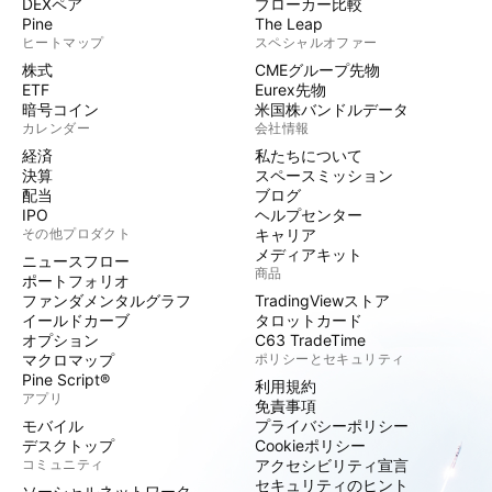
DEXペア
ブローカー比較
Pine
The Leap
ヒートマップ
スペシャルオファー
株式
CMEグループ先物
ETF
Eurex先物
暗号コイン
米国株バンドルデータ
カレンダー
会社情報
経済
私たちについて
決算
スペースミッション
配当
ブログ
IPO
ヘルプセンター
その他プロダクト
キャリア
メディアキット
ニュースフロー
商品
ポートフォリオ
ファンダメンタルグラフ
TradingViewストア
イールドカーブ
タロットカード
オプション
C63 TradeTime
マクロマップ
ポリシーとセキュリティ
Pine Script®
利用規約
アプリ
免責事項
モバイル
プライバシーポリシー
デスクトップ
Cookieポリシー
コミュニティ
アクセシビリティ宣言
セキュリティのヒント
ソーシャルネットワーク