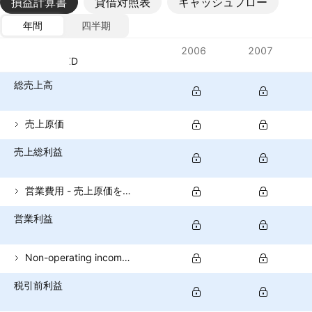
損益計算書
貸借対照表
キャッシュフロー
年間
四半期
指標
2006
2007
通貨: NZD
総売上高
売上原価
売上総利益
営業費用 - 売上原価を除く
営業利益
Non-operating income (total)
税引前利益