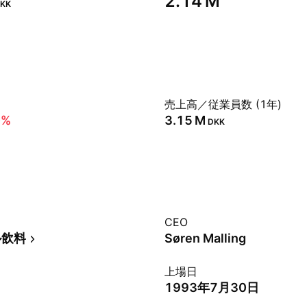
‪2.14 M‬
KK
売上高／従業員数 (1年)
0%
‪3.15 M‬
DKK
CEO
ル飲料
Søren Malling
上場日
1993年7月30日