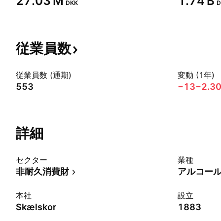
‪27.03 M‬
‪1.74 B‬
DKK
D
従業員数
従業員数 (通期)
変動 (1年)
553
−13
−2.3
詳細
セクター
業種
非耐久消費財
アルコー
本社
設立
Skælskor
1883