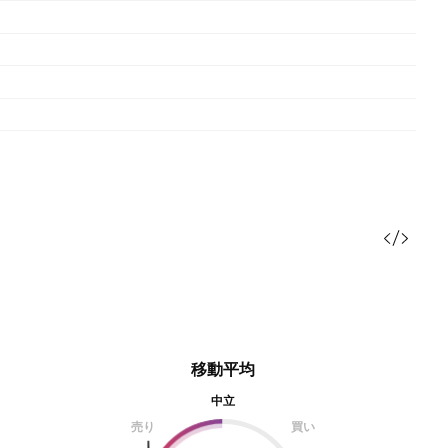
移動平均
中立
売り
買い