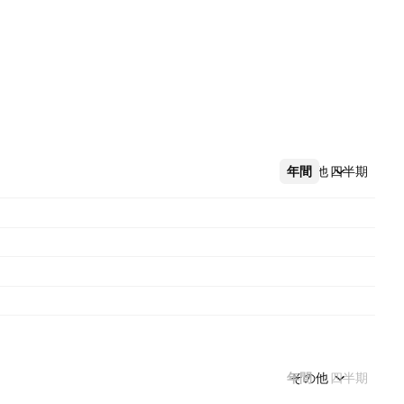
年間
その他
四半期
年間
その他
四半期