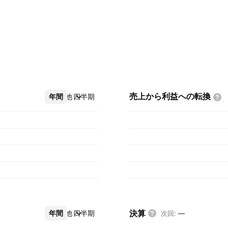
売上から利益への転換
年間
その他
四半期
決算
年間
その他
四半期
次回
:
—