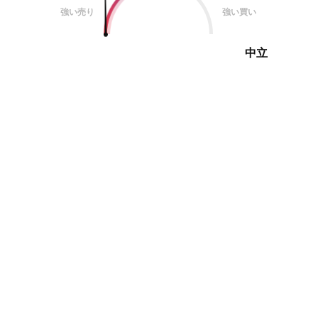
強い売り
強い買い
中立