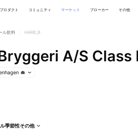
プロダクト
コミュニティ
マーケット
ブローカー
その他
ール飲料
/
HARB_B
Bryggeri A/S Class 
enhagen
ル
季節性
その他