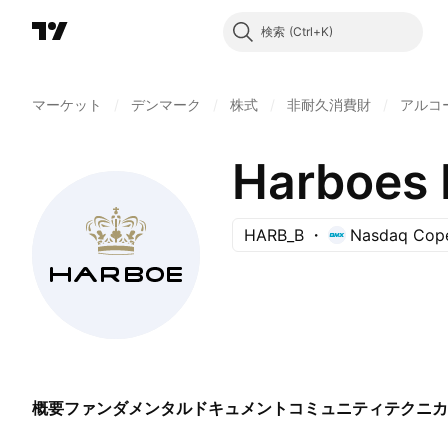
検索
マーケット
/
デンマーク
/
株式
/
非耐久消費財
/
アルコ
Harboes 
HARB_B
Nasdaq Cop
概要
ファンダメンタル
ドキュメント
コミュニティ
テクニカ