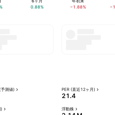
月
6ヶ月
年初来
%
0.88%
−1.88%
−
(予測値)
PER (直近12ヶ月)
21.4
)
浮動株