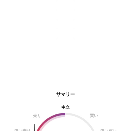
サマリー
中立
売り
買い
強い売り
強い買い