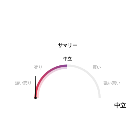
サマリー
中立
売り
買い
強い売り
強い買い
中立