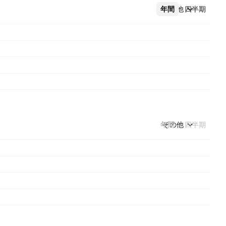
年間
その他
四半期
年間
その他
四半期