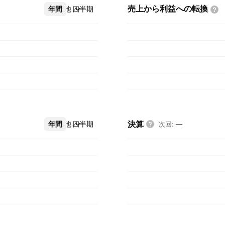
売上から利益への転換
年間
その他
四半期
決算
年間
その他
四半期
次回
:
—