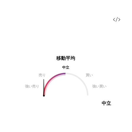
移動平均
中立
売り
買い
強い売り
強い買い
中立