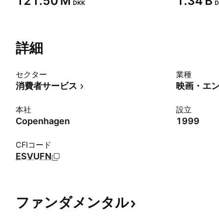
‪121.50 M‬
‪1.34 B‬
DKK
D
詳細
セクター
業種
消費者サービス
映画・エ
本社
設立
Copenhagen
1999
CFIコード
ESVUFN
ファンダメンタル