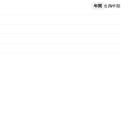
年間
その他
四半期