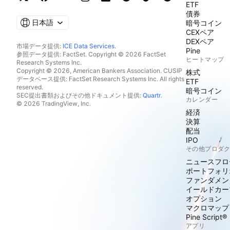
ETF
債券
日本語
暗号コイン
CEXペア
DEXペア
市場データ提供:
ICE Data Services
.
Pine
参照データ提供: FactSet. Copyright © 2026 FactSet
ヒートマップ
Research Systems Inc.
Copyright © 2026, American Bankers Association. CUSIP
株式
データベース提供: FactSet Research Systems Inc. All rights
ETF
reserved.
暗号コイン
SEC提出書類およびその他ドキュメント提供:
Quartr
.
カレンダー
© 2026 TradingView, Inc.
経済
決算
配当
IPO
その他プロダ
ニュースフロ
ポートフォリ
ファンダメン
イールドカー
オプション
マクロマップ
Pine Script®
アプリ