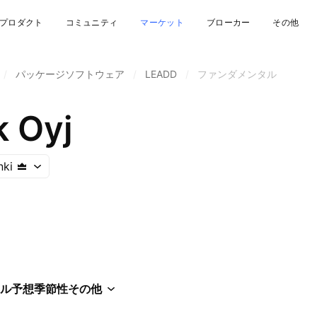
プロダクト
コミュニティ
マーケット
ブローカー
その他
/
パッケージソフトウェア
/
LEADD
/
ファンダメンタル
 Oyj
nki
ル
予想
季節性
その他