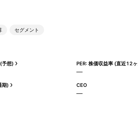
算
セグメント
(予想)
PER: 株価収益率 (直近12ヶ
—
通期)
CEO
—