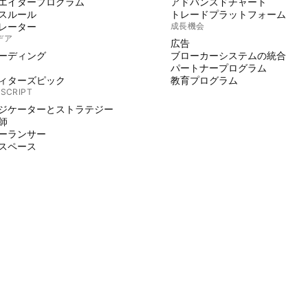
エイタープログラム
アドバンスドチャート
スルール
トレードプラットフォーム
レーター
成長機会
デア
広告
ーディング
ブローカーシステムの統合
パートナープログラム
ィターズピック
教育プログラム
 SCRIPT
ジケーターとストラテジー
師
ーランサー
スペース