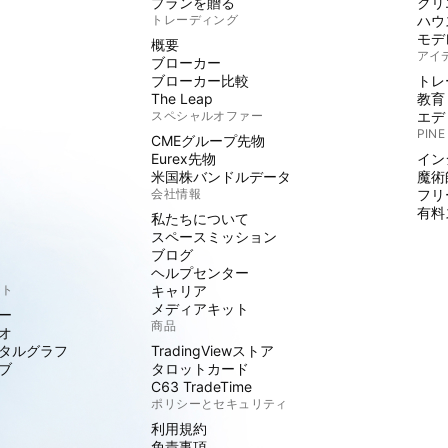
プランを贈る
クリ
トレーディング
ハウ
モデ
概要
アイ
ブローカー
ブローカー比較
トレ
The Leap
教育
スペシャルオファー
エデ
PINE
CMEグループ先物
Eurex先物
イン
米国株バンドルデータ
魔術
会社情報
フリ
有料
私たちについて
スペースミッション
ブログ
ヘルプセンター
クト
キャリア
メディアキット
ー
商品
オ
タルグラフ
TradingViewストア
ブ
タロットカード
C63 TradeTime
ポリシーとセキュリティ
利用規約
免責事項