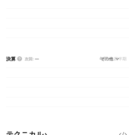
決算
年間
その他
四半期
次回
:
—
テクニカル