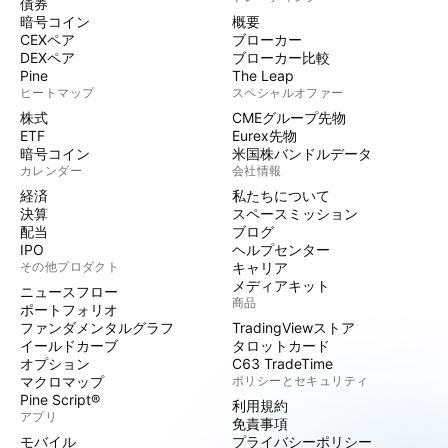
債券
暗号コイン
概要
CEXペア
ブローカー
DEXペア
ブローカー比較
Pine
The Leap
ヒートマップ
スペシャルオファー
株式
CMEグループ先物
ETF
Eurex先物
暗号コイン
米国株バンドルデータ
カレンダー
会社情報
経済
私たちについて
決算
スペースミッション
配当
ブログ
IPO
ヘルプセンター
その他プロダクト
キャリア
メディアキット
ニュースフロー
商品
ポートフォリオ
ファンダメンタルグラフ
TradingViewストア
イールドカーブ
タロットカード
オプション
C63 TradeTime
マクロマップ
ポリシーとセキュリティ
Pine Script®
利用規約
アプリ
免責事項
モバイル
プライバシーポリシー