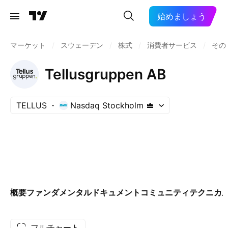
始めましょう
マーケット
/
スウェーデン
/
株式
/
消費者サービス
/
その
Tellusgruppen AB
TELLUS
Nasdaq Stockholm
概要
ファンダメンタル
ドキュメント
コミュニティ
テクニカ
フルチャート