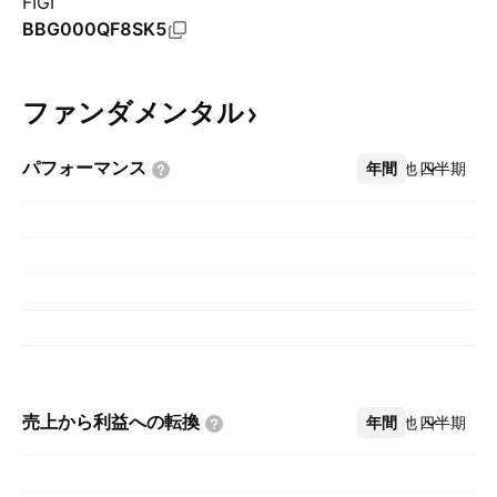
FIGI
BBG000QF8SK5
ファンダメンタル
パフォーマンス
年間
その他
四半期
売上から利益への転換
年間
その他
四半期