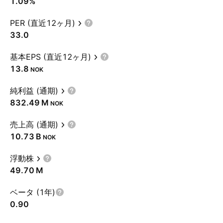
1.09%
PER (直近12ヶ月)
33.0
基本EPS (直近12ヶ月)
13.8
NOK
純利益 (通期)
‪832.49 M‬
NOK
売上高 (通期)
‪10.73 B‬
NOK
浮動株
‪49.70 M‬
ベータ (1年)
0.90