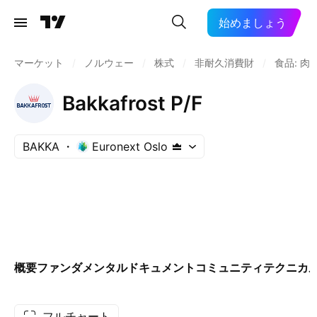
始めましょう
マーケット
/
ノルウェー
/
株式
/
非耐久消費財
/
食品: 
Bakkafrost P/F
BAKKA
Euronext Oslo
概要
ファンダメンタル
ドキュメント
コミュニティ
テクニカ
フルチャート