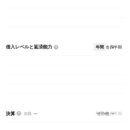
借入レベルと返済能力
年間
その他
四半期
決算
年間
その他
四半期
次回
:
—