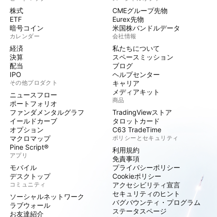
株式
CMEグループ先物
ETF
Eurex先物
暗号コイン
米国株バンドルデータ
カレンダー
会社情報
経済
私たちについて
決算
スペースミッション
配当
ブログ
IPO
ヘルプセンター
その他プロダクト
キャリア
メディアキット
ニュースフロー
商品
ポートフォリオ
ファンダメンタルグラフ
TradingViewストア
イールドカーブ
タロットカード
オプション
C63 TradeTime
マクロマップ
ポリシーとセキュリティ
Pine Script®
利用規約
アプリ
免責事項
モバイル
プライバシーポリシー
デスクトップ
Cookieポリシー
コミュニティ
アクセシビリティ宣言
セキュリティのヒント
ソーシャルネットワーク
バグバウンティ・プログラム
ラブウォール
ステータスページ
お友達紹介