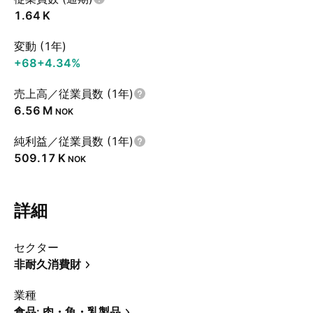
‪1.64 K‬
変動 (1年)
+68
+4.34%
売上高／従業員数 (1年)
‪6.56 M‬
NOK
純利益／従業員数 (1年)
‪509.17 K‬
NOK
詳細
セクター
非耐久消費財
業種
食品: 肉・魚・乳製品