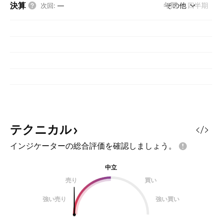
決算
年間
その他
四半期
次回
:
—
テクニカル
インジケーターの総合評価を確認しましょう。
中立
売り
買い
強い売り
強い買い