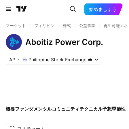
始めましょう
マーケット
/
フィリピン
/
株式
/
公益事業
/
再生可能エネ
Aboitiz Power Corp.
AP
Philippine Stock Exchange
概要
ファンダメンタル
コミュニティ
テクニカル
予想
季節性
E
フルチャート