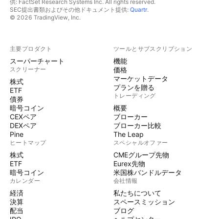
供: FactSet Research Systems Inc. All rights reserved.
SEC提出書類およびその他ドキュメント提供:
Quartr
.
© 2026 TradingView, Inc.
主要プロダクト
ツールとサブスクリプション
スーパーチャート
機能
スクリーナー
価格
マーケットデータ
株式
プランを贈る
ETF
トレーディング
債券
暗号コイン
概要
CEXペア
ブローカー
DEXペア
ブローカー比較
Pine
The Leap
ヒートマップ
スペシャルオファー
株式
CMEグループ先物
ETF
Eurex先物
暗号コイン
米国株バンドルデータ
カレンダー
会社情報
経済
私たちについて
決算
スペースミッション
配当
ブログ