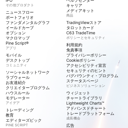
IPO
ヘルプセンター
その他プロダクト
キャリア
メディアキット
ニュースフロー
商品
ポートフォリオ
ファンダメンタルグラフ
TradingViewストア
イールドカーブ
タロットカード
オプション
C63 TradeTime
マクロマップ
ポリシーとセキュリティ
Pine Script®
利用規約
アプリ
免責事項
モバイル
プライバシーポリシー
デスクトップ
Cookieポリシー
コミュニティ
アクセシビリティ宣言
セキュリティのヒント
ソーシャルネットワーク
バグバウンティ・プログラム
ラブウォール
ステータスページ
お友達紹介
ビジネスソリューション
クリエイタープログラム
ハウスルール
ウィジェット
モデレーター
チャートライブラリ
アイデア
Lightweight Charts™
アドバンスドチャート
トレーディング
トレードプラットフォーム
教育
成長機会
エディターズピック
PINE SCRIPT
広告