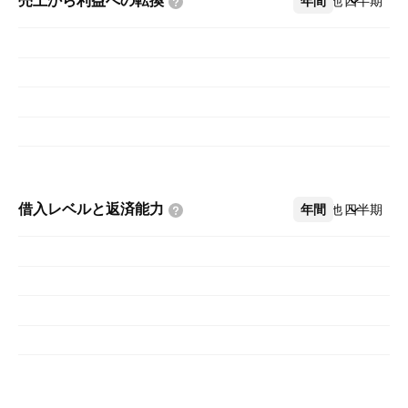
売上から利益への転換
年間
その他
四半期
借入レベルと返済能力
年間
その他
四半期