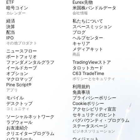
ETF
Eurex先物
暗号コイン
米国株バンドルデータ
カレンダー
会社情報
経済
私たちについて
決算
スペースミッション
配当
ブログ
IPO
ヘルプセンター
その他プロダクト
キャリア
メディアキット
ニュースフロー
商品
ポートフォリオ
ファンダメンタルグラフ
TradingViewストア
イールドカーブ
タロットカード
オプション
C63 TradeTime
マクロマップ
ポリシーとセキュリティ
Pine Script®
利用規約
アプリ
免責事項
モバイル
プライバシーポリシー
デスクトップ
Cookieポリシー
コミュニティ
アクセシビリティ宣言
セキュリティのヒント
ソーシャルネットワーク
バグバウンティ・プログラム
ラブウォール
ステータスページ
お友達紹介
ビジネスソリューション
クリエイタープログラム
ハウスルール
ウィジェット