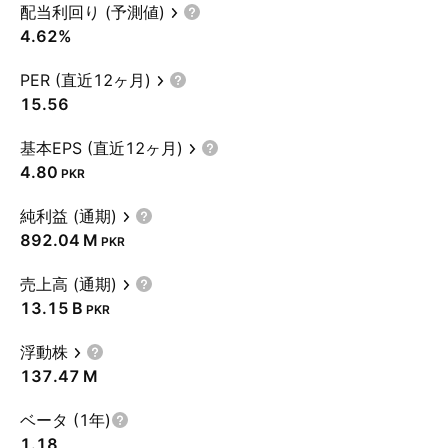
配当利回り (予測値)
4.62%
PER (直近12ヶ月)
15.56
基本EPS (直近12ヶ月)
4.80
PKR
純利益 (通期)
‪892.04 M‬
PKR
売上高 (通期)
‪13.15 B‬
PKR
浮動株
‪137.47 M‬
ベータ (1年)
1.18