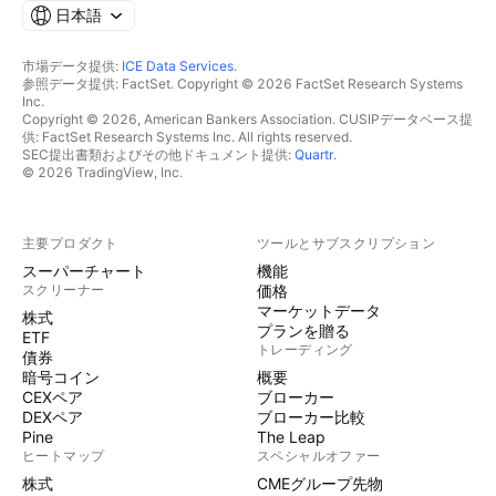
日本語
市場データ提供:
ICE Data Services
.
参照データ提供: FactSet. Copyright © 2026 FactSet Research Systems
Inc.
Copyright © 2026, American Bankers Association. CUSIPデータベース提
供: FactSet Research Systems Inc. All rights reserved.
SEC提出書類およびその他ドキュメント提供:
Quartr
.
© 2026 TradingView, Inc.
主要プロダクト
ツールとサブスクリプション
スーパーチャート
機能
スクリーナー
価格
マーケットデータ
株式
プランを贈る
ETF
トレーディング
債券
暗号コイン
概要
CEXペア
ブローカー
DEXペア
ブローカー比較
Pine
The Leap
ヒートマップ
スペシャルオファー
株式
CMEグループ先物