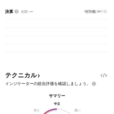
決算
年間
その他
四半期
次回
:
—
テクニカル
インジケーターの総合評価を確認しましょう。
サマリー
中立
売り
買い