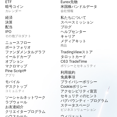
ETF
Eurex先物
暗号コイン
米国株バンドルデータ
カレンダー
会社情報
経済
私たちについて
決算
スペースミッション
配当
ブログ
IPO
ヘルプセンター
その他プロダクト
キャリア
メディアキット
ニュースフロー
商品
ポートフォリオ
ファンダメンタルグラフ
TradingViewストア
イールドカーブ
タロットカード
オプション
C63 TradeTime
マクロマップ
ポリシーとセキュリティ
Pine Script®
利用規約
アプリ
免責事項
モバイル
プライバシーポリシー
デスクトップ
Cookieポリシー
コミュニティ
アクセシビリティ宣言
セキュリティのヒント
ソーシャルネットワーク
バグバウンティ・プログラム
ラブウォール
ステータスページ
お友達紹介
ビジネスソリューション
クリエイタープログラム
ハウスルール
ウィジェット