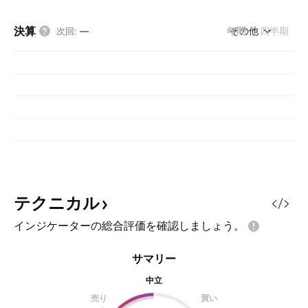
決算
年間
その他
四半期
次回
:
—
テクニカル
インジケーターの総合評価を確認しましょう。
サマリー
中立
売り
買い