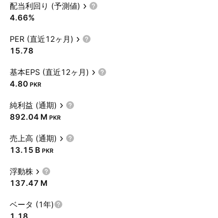
配当利回り (予測値)
4.66%
PER (直近12ヶ月)
15.78
基本EPS (直近12ヶ月)
4.80
PKR
純利益 (通期)
‪892.04 M‬
PKR
売上高 (通期)
‪13.15 B‬
PKR
浮動株
‪137.47 M‬
ベータ (1年)
1.18