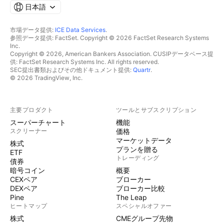
日本語
市場データ提供:
ICE Data Services
.
参照データ提供: FactSet. Copyright © 2026 FactSet Research Systems
Inc.
Copyright © 2026, American Bankers Association. CUSIPデータベース提
供: FactSet Research Systems Inc. All rights reserved.
SEC提出書類およびその他ドキュメント提供:
Quartr
.
© 2026 TradingView, Inc.
主要プロダクト
ツールとサブスクリプション
スーパーチャート
機能
スクリーナー
価格
マーケットデータ
株式
プランを贈る
ETF
トレーディング
債券
暗号コイン
概要
CEXペア
ブローカー
DEXペア
ブローカー比較
Pine
The Leap
ヒートマップ
スペシャルオファー
株式
CMEグループ先物