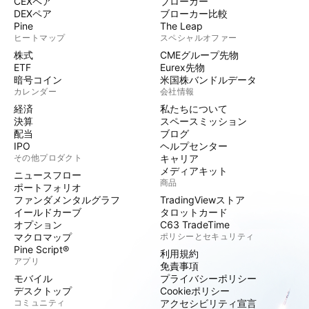
CEXペア
ブローカー
DEXペア
ブローカー比較
Pine
The Leap
ヒートマップ
スペシャルオファー
株式
CMEグループ先物
ETF
Eurex先物
暗号コイン
米国株バンドルデータ
カレンダー
会社情報
経済
私たちについて
決算
スペースミッション
配当
ブログ
IPO
ヘルプセンター
その他プロダクト
キャリア
メディアキット
ニュースフロー
商品
ポートフォリオ
ファンダメンタルグラフ
TradingViewストア
イールドカーブ
タロットカード
オプション
C63 TradeTime
マクロマップ
ポリシーとセキュリティ
Pine Script®
利用規約
アプリ
免責事項
モバイル
プライバシーポリシー
デスクトップ
Cookieポリシー
コミュニティ
アクセシビリティ宣言