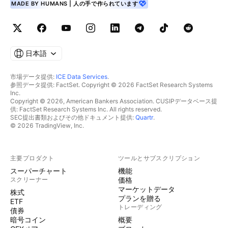
MADE BY HUMANS | 人の手で作られています
日本語
市場データ提供:
ICE Data Services
.
参照データ提供: FactSet. Copyright © 2026 FactSet Research Systems
Inc.
Copyright © 2026, American Bankers Association. CUSIPデータベース提
供: FactSet Research Systems Inc. All rights reserved.
SEC提出書類およびその他ドキュメント提供:
Quartr
.
© 2026 TradingView, Inc.
主要プロダクト
ツールとサブスクリプション
スーパーチャート
機能
スクリーナー
価格
マーケットデータ
株式
プランを贈る
ETF
トレーディング
債券
暗号コイン
概要