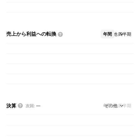
売上から利益への転換
年間
その他
四半期
決算
年間
その他
四半期
次回
:
—