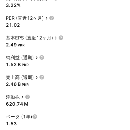
3.22%
PER (直近12ヶ月)
21.02
基本EPS (直近12ヶ月)
2.49
PKR
純利益 (通期)
‪1.52 B‬
PKR
売上高 (通期)
‪2.46 B‬
PKR
浮動株
‪620.74 M‬
ベータ (1年)
1.53