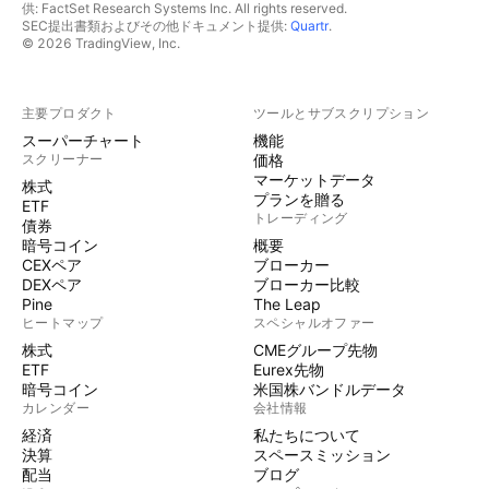
供: FactSet Research Systems Inc. All rights reserved.
SEC提出書類およびその他ドキュメント提供:
Quartr
.
© 2026 TradingView, Inc.
主要プロダクト
ツールとサブスクリプション
スーパーチャート
機能
スクリーナー
価格
マーケットデータ
株式
プランを贈る
ETF
トレーディング
債券
暗号コイン
概要
CEXペア
ブローカー
DEXペア
ブローカー比較
Pine
The Leap
ヒートマップ
スペシャルオファー
株式
CMEグループ先物
ETF
Eurex先物
暗号コイン
米国株バンドルデータ
カレンダー
会社情報
経済
私たちについて
決算
スペースミッション
配当
ブログ