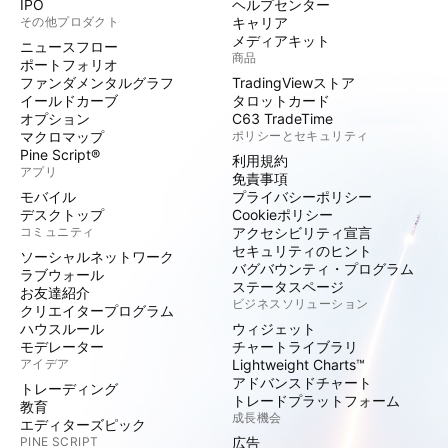
IPO
ヘルプセンター
その他プロダクト
キャリア
メディアキット
ニュースフロー
商品
ポートフォリオ
ファンダメンタルグラフ
TradingViewストア
イールドカーブ
タロットカード
オプション
C63 TradeTime
マクロマップ
ポリシーとセキュリティ
Pine Script®
利用規約
アプリ
免責事項
モバイル
プライバシーポリシー
デスクトップ
Cookieポリシー
コミュニティ
アクセシビリティ宣言
セキュリティのヒント
ソーシャルネットワーク
バグバウンティ・プログラム
ラブウォール
ステータスページ
お友達紹介
ビジネスソリューション
クリエイタープログラム
ハウスルール
ウィジェット
モデレーター
チャートライブラリ
アイデア
Lightweight Charts™
アドバンスドチャート
トレーディング
トレードプラットフォーム
教育
成長機会
エディターズピック
PINE SCRIPT
広告