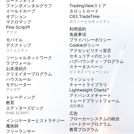
ポートフォリオ
ファンダメンタルグラフ
TradingViewストア
イールドカーブ
タロットカード
オプション
C63 TradeTime
マクロマップ
ポリシーとセキュリティ
Pine Script®
利用規約
アプリ
免責事項
モバイル
プライバシーポリシー
デスクトップ
Cookieポリシー
コミュニティ
アクセシビリティ宣言
セキュリティのヒント
ソーシャルネットワーク
バグバウンティ・プログラム
ラブウォール
ステータスページ
お友達紹介
ビジネスソリューション
クリエイタープログラム
ハウスルール
ウィジェット
モデレーター
チャートライブラリ
アイデア
Lightweight Charts™
アドバンスドチャート
トレーディング
トレードプラットフォーム
教育
成長機会
エディターズピック
PINE SCRIPT
広告
ブローカーシステムの統合
インジケーターとストラテジー
パートナープログラム
魔術師
教育プログラム
フリーランサー