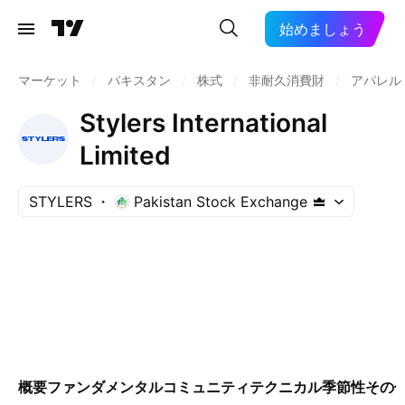
始めましょう
マーケット
/
パキスタン
/
株式
/
非耐久消費財
/
アパレル
Stylers International
Limited
STYLERS
Pakistan Stock Exchange
概要
ファンダメンタル
コミュニティ
テクニカル
季節性
その