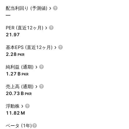
配当利回り (予測値)
—
PER (直近12ヶ月)
21.97
基本EPS (直近12ヶ月)
2.28
PKR
純利益 (通期)
‪1.27 B‬
PKR
売上高 (通期)
‪20.73 B‬
PKR
浮動株
‪11.82 M‬
ベータ (1年)