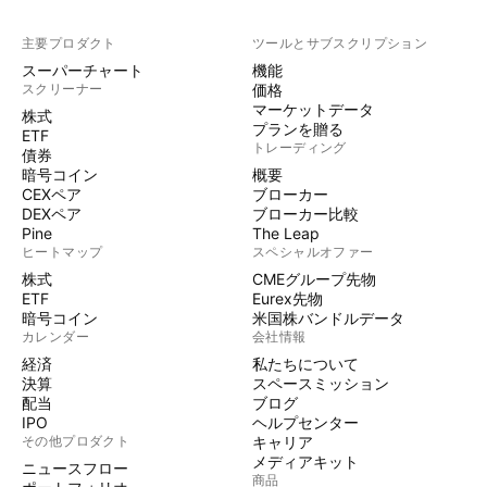
主要プロダクト
ツールとサブスクリプション
スーパーチャート
機能
スクリーナー
価格
マーケットデータ
株式
プランを贈る
ETF
トレーディング
債券
暗号コイン
概要
CEXペア
ブローカー
DEXペア
ブローカー比較
Pine
The Leap
ヒートマップ
スペシャルオファー
株式
CMEグループ先物
ETF
Eurex先物
暗号コイン
米国株バンドルデータ
カレンダー
会社情報
経済
私たちについて
決算
スペースミッション
配当
ブログ
IPO
ヘルプセンター
その他プロダクト
キャリア
メディアキット
ニュースフロー
商品