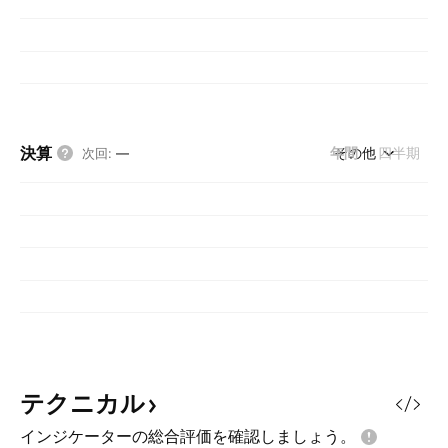
決算
年間
その他
四半期
次回
:
—
テクニカル
インジケーターの総合評価を確認しましょう。