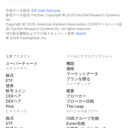
市場データ提供:
ICE Data Services
.
参照データ提供: FactSet. Copyright © 2026 FactSet Research Systems
Inc.
Copyright © 2026, American Bankers Association. CUSIPデータベース提
供: FactSet Research Systems Inc. All rights reserved.
SEC提出書類およびその他ドキュメント提供:
Quartr
.
© 2026 TradingView, Inc.
主要プロダクト
ツールとサブスクリプション
スーパーチャート
機能
スクリーナー
価格
マーケットデータ
株式
プランを贈る
ETF
トレーディング
債券
暗号コイン
概要
CEXペア
ブローカー
DEXペア
ブローカー比較
Pine
The Leap
ヒートマップ
スペシャルオファー
株式
CMEグループ先物
ETF
Eurex先物