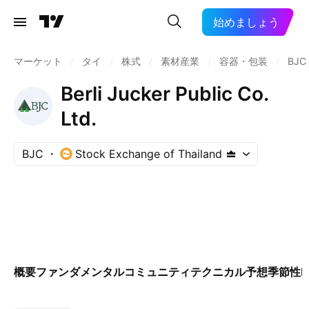
始めましょう
マーケット
/
タイ
/
株式
/
素材産業
/
容器・包装
/
BJC
Berli Jucker Public Co.
Ltd.
BJC
Stock Exchange of Thailand
概要
ファンダメンタル
コミュニティ
テクニカル
予想
季節性
E