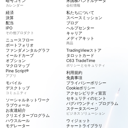
暗号コイン
米国株バンドルデータ
カレンダー
会社情報
経済
私たちについて
決算
スペースミッション
配当
ブログ
IPO
ヘルプセンター
その他プロダクト
キャリア
メディアキット
ニュースフロー
商品
ポートフォリオ
ファンダメンタルグラフ
TradingViewストア
イールドカーブ
タロットカード
オプション
C63 TradeTime
マクロマップ
ポリシーとセキュリティ
Pine Script®
利用規約
アプリ
免責事項
モバイル
プライバシーポリシー
デスクトップ
Cookieポリシー
コミュニティ
アクセシビリティ宣言
セキュリティのヒント
ソーシャルネットワーク
バグバウンティ・プログラム
ラブウォール
ステータスページ
お友達紹介
ビジネスソリューション
クリエイタープログラム
ハウスルール
ウィジェット
モデレーター
チャートライブラリ