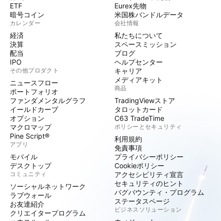
ETF
Eurex先物
暗号コイン
米国株バンドルデータ
カレンダー
会社情報
経済
私たちについて
決算
スペースミッション
配当
ブログ
IPO
ヘルプセンター
その他プロダクト
キャリア
メディアキット
ニュースフロー
商品
ポートフォリオ
ファンダメンタルグラフ
TradingViewストア
イールドカーブ
タロットカード
オプション
C63 TradeTime
マクロマップ
ポリシーとセキュリティ
Pine Script®
利用規約
アプリ
免責事項
モバイル
プライバシーポリシー
デスクトップ
Cookieポリシー
コミュニティ
アクセシビリティ宣言
セキュリティのヒント
ソーシャルネットワーク
バグバウンティ・プログラム
ラブウォール
ステータスページ
お友達紹介
ビジネスソリューション
クリエイタープログラム