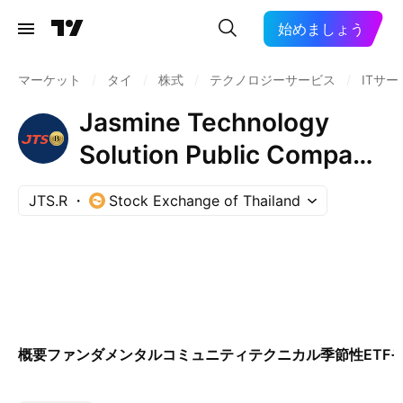
始めましょう
マーケット
/
タイ
/
株式
/
テクノロジーサービス
/
ITサー
Jasmine Technology
Solution Public Company
Limited NVDR
JTS.R
Stock Exchange of Thailand
概要
ファンダメンタル
コミュニティ
テクニカル
季節性
ETF