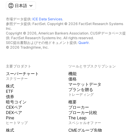
日本語
市場データ提供:
ICE Data Services
.
参照データ提供: FactSet. Copyright © 2026 FactSet Research Systems
Inc.
Copyright © 2026, American Bankers Association. CUSIPデータベース提
供: FactSet Research Systems Inc. All rights reserved.
SEC提出書類およびその他ドキュメント提供:
Quartr
.
© 2026 TradingView, Inc.
主要プロダクト
ツールとサブスクリプション
スーパーチャート
機能
スクリーナー
価格
マーケットデータ
株式
プランを贈る
ETF
トレーディング
債券
暗号コイン
概要
CEXペア
ブローカー
DEXペア
ブローカー比較
Pine
The Leap
ヒートマップ
スペシャルオファー
株式
CMEグループ先物