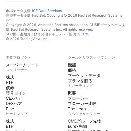
市場データ提供:
ICE Data Services
.
参照データ提供: FactSet. Copyright © 2026 FactSet Research Systems
Inc.
Copyright © 2026, American Bankers Association. CUSIPデータベース提
供: FactSet Research Systems Inc. All rights reserved.
SEC提出書類およびその他ドキュメント提供:
Quartr
.
© 2026 TradingView, Inc.
主要プロダクト
ツールとサブスクリプション
スーパーチャート
機能
スクリーナー
価格
マーケットデータ
株式
プランを贈る
ETF
トレーディング
債券
暗号コイン
概要
CEXペア
ブローカー
DEXペア
ブローカー比較
Pine
The Leap
ヒートマップ
スペシャルオファー
株式
CMEグループ先物
ETF
Eurex先物