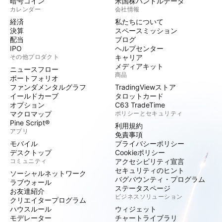
暗号コイン
米国株バンドルデータ
カレンダー
会社情報
経済
私たちについて
決算
スペースミッション
配当
ブログ
IPO
ヘルプセンター
その他プロダクト
キャリア
メディアキット
ニュースフロー
商品
ポートフォリオ
ファンダメンタルグラフ
TradingViewストア
イールドカーブ
タロットカード
オプション
C63 TradeTime
マクロマップ
ポリシーとセキュリティ
Pine Script®
利用規約
アプリ
免責事項
モバイル
プライバシーポリシー
デスクトップ
Cookieポリシー
コミュニティ
アクセシビリティ宣言
セキュリティのヒント
ソーシャルネットワーク
バグバウンティ・プログラム
ラブウォール
ステータスページ
お友達紹介
ビジネスソリューション
クリエイタープログラム
ハウスルール
ウィジェット
モデレーター
チャートライブラリ