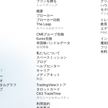
プランを贈る
クリ
トレーディング
ハウ
モデ
概要
アイ
ブローカー
ブローカー比較
トレ
The Leap
教育
スペシャルオファー
エデ
PINE
CMEグループ先物
Eurex先物
イン
米国株バンドルデータ
魔術
会社情報
フリ
有料
私たちについて
スペースミッション
ブログ
ヘルプセンター
クト
キャリア
メディアキット
ー
商品
オ
タルグラフ
TradingViewストア
ブ
タロットカード
C63 TradeTime
ポリシーとセキュリティ
利用規約
免責事項