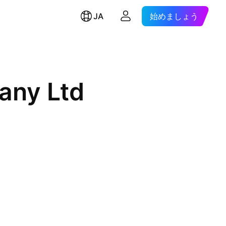
JA
始めましょう
any Ltd