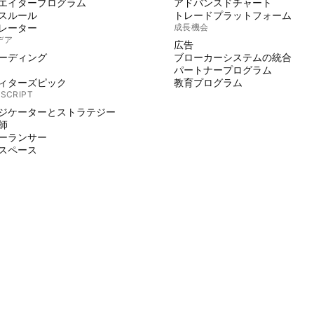
エイタープログラム
アドバンスドチャート
スルール
トレードプラットフォーム
レーター
成長機会
デア
広告
ーディング
ブローカーシステムの統合
パートナープログラム
ィターズピック
教育プログラム
 SCRIPT
ジケーターとストラテジー
師
ーランサー
スペース