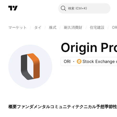
検索
マーケット
/
タイ
/
株式
/
耐久消費財
/
住宅建設
/
OR
Origin P
ORI
Stock Exchange o
概要
ファンダメンタル
コミュニティ
テクニカル
予想
季節性