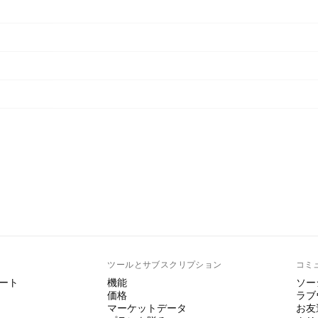
ト
ツールとサブスクリプション
コミ
ート
機能
ソー
価格
ラブ
マーケットデータ
お友