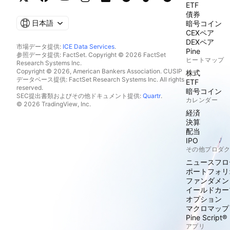
ETF
債券
日本語
暗号コイン
CEXペア
DEXペア
市場データ提供:
ICE Data Services
.
Pine
参照データ提供: FactSet. Copyright © 2026 FactSet
ヒートマップ
Research Systems Inc.
Copyright © 2026, American Bankers Association. CUSIP
株式
データベース提供: FactSet Research Systems Inc. All rights
ETF
reserved.
暗号コイン
SEC提出書類およびその他ドキュメント提供:
Quartr
.
カレンダー
© 2026 TradingView, Inc.
経済
決算
配当
IPO
その他プロダ
ニュースフロ
ポートフォリ
ファンダメン
イールドカー
オプション
マクロマップ
Pine Script®
アプリ