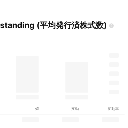
tstanding
(平均発行済株式数)
値
変動
変動率