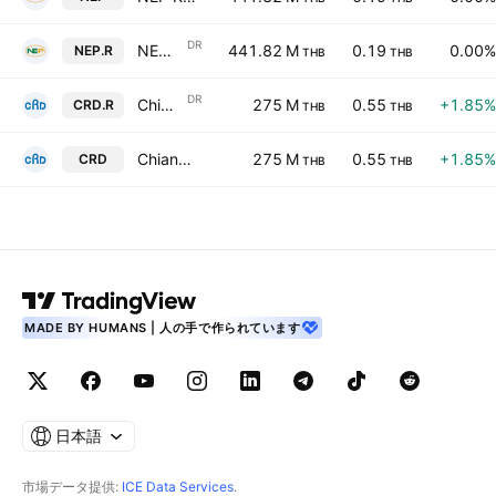
DR
NEP Realty & Industry Public Co. Ltd. NVDR
441.82 M
0.19
0.00%
NEP.R
THB
THB
DR
Chiangmai Rimdoi Public Co. Ltd. NVDR
275 M
0.55
+1.85%
CRD.R
THB
THB
Chiangmai Rimdoi Public Co. Ltd.
275 M
0.55
+1.85%
CRD
THB
THB
MADE BY HUMANS | 人の手で作られています
日本語
市場データ提供:
ICE Data Services
.