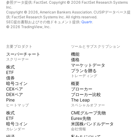
参照データ提供: FactSet. Copyright © 2026 FactSet Research Systems
Inc.
Copyright © 2026, American Bankers Association. CUSIPデータベース提
供: FactSet Research Systems Inc. All rights reserved.
SEC提出書類およびその他ドキュメント提供:
Quartr
.
© 2026 TradingView, Inc.
主要プロダクト
ツールとサブスクリプション
スーパーチャート
機能
スクリーナー
価格
マーケットデータ
株式
プランを贈る
ETF
トレーディング
債券
暗号コイン
概要
CEXペア
ブローカー
DEXペア
ブローカー比較
Pine
The Leap
ヒートマップ
スペシャルオファー
株式
CMEグループ先物
ETF
Eurex先物
暗号コイン
米国株バンドルデータ
カレンダー
会社情報
経済
私たちについて