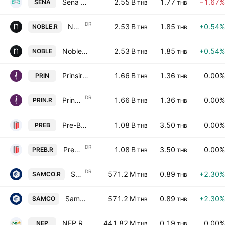
Sena Development Public Co. Ltd.
2.55 B
1.77
−1.67%
SENA
THB
THB
DR
Noble Development Public Co., Ltd. NVDR
2.53 B
1.85
+0.54%
NOBLE.R
THB
THB
Noble Development Public Co., Ltd.
2.53 B
1.85
+0.54%
NOBLE
THB
THB
Prinsiri Public Co. Ltd.
1.66 B
1.36
0.00%
PRIN
THB
THB
DR
Prinsiri Public Co. Ltd. NVDR
1.66 B
1.36
0.00%
PRIN.R
THB
THB
Pre-Built Public Co. Ltd.
1.08 B
3.50
0.00%
PREB
THB
THB
DR
Pre-Built Public Co. Ltd. NVDR
1.08 B
3.50
0.00%
PREB.R
THB
THB
DR
Sammakorn Public Co., Ltd. NVDR
571.2 M
0.89
+2.30%
SAMCO.R
THB
THB
Sammakorn Public Co., Ltd.
571.2 M
0.89
+2.30%
SAMCO
THB
THB
NEP Realty & Industry Public Co. Ltd.
441.82 M
0.19
0.00%
NEP
THB
THB