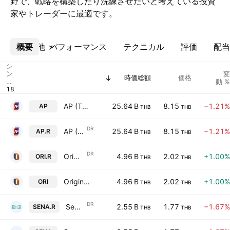
野で、戦略を構築したり洗練させたいと考えている投資
家やトレーダーに最適です。
概要
その他
パフォーマンス
テクニカル
評価
配当
シ
ン
変
時価総額
価格
ボ
動 %
ル
AP (Thailand) Public Co. Ltd.
25.64 B
8.15
−1.21%
AP
THB
THB
DR
AP (Thailand) Public Co. Ltd. NVDR
25.64 B
8.15
−1.21%
AP.R
THB
THB
DR
Origin Property Public Company Ltd NVDR
4.96 B
2.02
+1.00%
ORI.R
THB
THB
Origin Property Public Company Ltd
4.96 B
2.02
+1.00%
ORI
THB
THB
DR
Sena Development Public Co. Ltd. NVDR
2.55 B
1.77
−1.67%
SENA.R
THB
THB