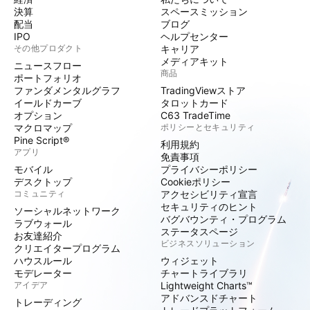
決算
スペースミッション
配当
ブログ
IPO
ヘルプセンター
その他プロダクト
キャリア
メディアキット
ニュースフロー
商品
ポートフォリオ
ファンダメンタルグラフ
TradingViewストア
イールドカーブ
タロットカード
オプション
C63 TradeTime
マクロマップ
ポリシーとセキュリティ
Pine Script®
利用規約
アプリ
免責事項
モバイル
プライバシーポリシー
デスクトップ
Cookieポリシー
コミュニティ
アクセシビリティ宣言
セキュリティのヒント
ソーシャルネットワーク
バグバウンティ・プログラム
ラブウォール
ステータスページ
お友達紹介
ビジネスソリューション
クリエイタープログラム
ハウスルール
ウィジェット
モデレーター
チャートライブラリ
アイデア
Lightweight Charts™
アドバンスドチャート
トレーディング