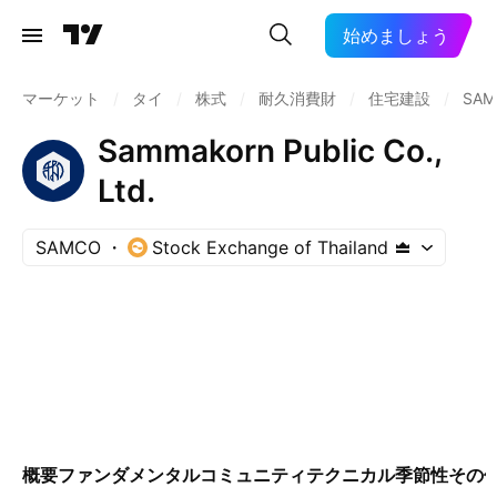
始めましょう
マーケット
/
タイ
/
株式
/
耐久消費財
/
住宅建設
/
SAM
Sammakorn Public Co.,
Ltd.
SAMCO
Stock Exchange of Thailand
概要
ファンダメンタル
コミュニティ
テクニカル
季節性
その