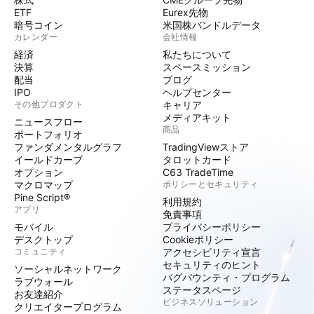
ETF
Eurex先物
暗号コイン
米国株バンドルデータ
カレンダー
会社情報
経済
私たちについて
決算
スペースミッション
配当
ブログ
IPO
ヘルプセンター
その他プロダクト
キャリア
メディアキット
ニュースフロー
商品
ポートフォリオ
ファンダメンタルグラフ
TradingViewストア
イールドカーブ
タロットカード
オプション
C63 TradeTime
マクロマップ
ポリシーとセキュリティ
Pine Script®
利用規約
アプリ
免責事項
モバイル
プライバシーポリシー
デスクトップ
Cookieポリシー
コミュニティ
アクセシビリティ宣言
セキュリティのヒント
ソーシャルネットワーク
バグバウンティ・プログラム
ラブウォール
ステータスページ
お友達紹介
ビジネスソリューション
クリエイタープログラム