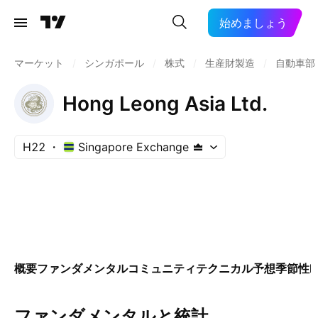
始めましょう
マーケット
/
シンガポール
/
株式
/
生産財製造
/
自動車部品
Hong Leong Asia Ltd.
H22
Singapore Exchange
概要
ファンダメンタル
コミュニティ
テクニカル
予想
季節性
E
ファンダメンタルと統計