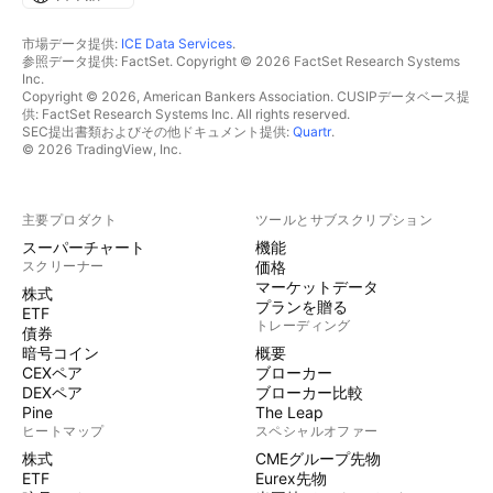
市場データ提供:
ICE Data Services
.
参照データ提供: FactSet. Copyright © 2026 FactSet Research Systems
Inc.
Copyright © 2026, American Bankers Association. CUSIPデータベース提
供: FactSet Research Systems Inc. All rights reserved.
SEC提出書類およびその他ドキュメント提供:
Quartr
.
© 2026 TradingView, Inc.
主要プロダクト
ツールとサブスクリプション
スーパーチャート
機能
スクリーナー
価格
マーケットデータ
株式
プランを贈る
ETF
トレーディング
債券
暗号コイン
概要
CEXペア
ブローカー
DEXペア
ブローカー比較
Pine
The Leap
ヒートマップ
スペシャルオファー
株式
CMEグループ先物
ETF
Eurex先物