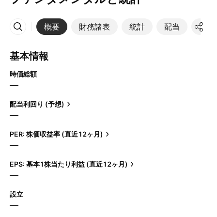
概要
財務諸表
統計
配当
決算
その他
基本情報
時価総額
—
配当利回り (予想)
—
PER: 株価収益率 (直近12ヶ月)
—
EPS: 基本1株当たり利益 (直近12ヶ月)
—
設立
—