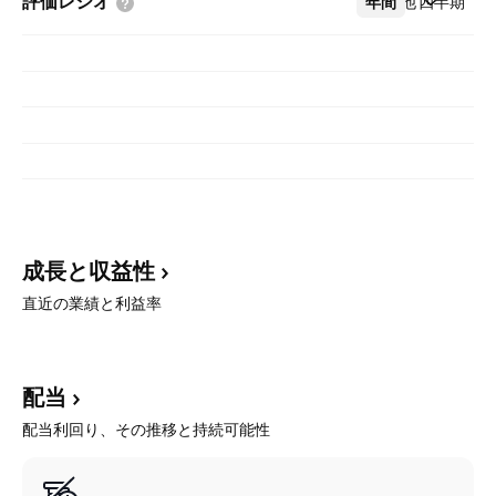
評価レシオ
年間
その他
四半期
成長と収益性
直近の業績と利益率
配当
配当利回り、その推移と持続可能性