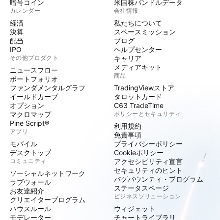
暗号コイン
米国株バンドルデータ
カレンダー
会社情報
経済
私たちについて
決算
スペースミッション
配当
ブログ
IPO
ヘルプセンター
その他プロダクト
キャリア
メディアキット
ニュースフロー
商品
ポートフォリオ
ファンダメンタルグラフ
TradingViewストア
イールドカーブ
タロットカード
オプション
C63 TradeTime
マクロマップ
ポリシーとセキュリティ
Pine Script®
利用規約
アプリ
免責事項
モバイル
プライバシーポリシー
デスクトップ
Cookieポリシー
コミュニティ
アクセシビリティ宣言
セキュリティのヒント
ソーシャルネットワーク
バグバウンティ・プログラム
ラブウォール
ステータスページ
お友達紹介
ビジネスソリューション
クリエイタープログラム
ハウスルール
ウィジェット
モデレーター
チャートライブラリ