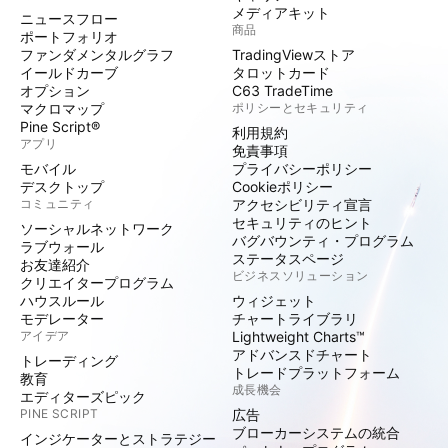
メディアキット
ニュースフロー
商品
ポートフォリオ
ファンダメンタルグラフ
TradingViewストア
イールドカーブ
タロットカード
オプション
C63 TradeTime
マクロマップ
ポリシーとセキュリティ
Pine Script®
利用規約
アプリ
免責事項
モバイル
プライバシーポリシー
デスクトップ
Cookieポリシー
コミュニティ
アクセシビリティ宣言
セキュリティのヒント
ソーシャルネットワーク
バグバウンティ・プログラム
ラブウォール
ステータスページ
お友達紹介
ビジネスソリューション
クリエイタープログラム
ハウスルール
ウィジェット
モデレーター
チャートライブラリ
アイデア
Lightweight Charts™
アドバンスドチャート
トレーディング
トレードプラットフォーム
教育
成長機会
エディターズピック
PINE SCRIPT
広告
ブローカーシステムの統合
インジケーターとストラテジー