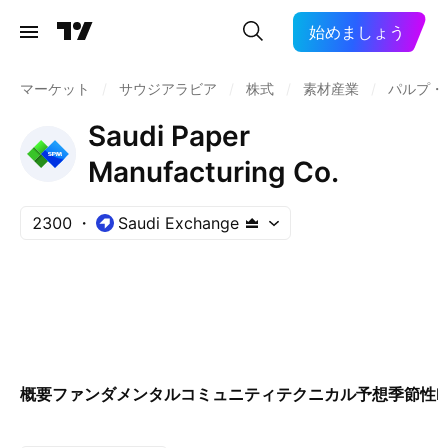
始めましょう
マーケット
/
サウジアラビア
/
株式
/
素材産業
/
パルプ・
Saudi Paper
Manufacturing Co.
2300
Saudi Exchange
概要
ファンダメンタル
コミュニティ
テクニカル
予想
季節性
E