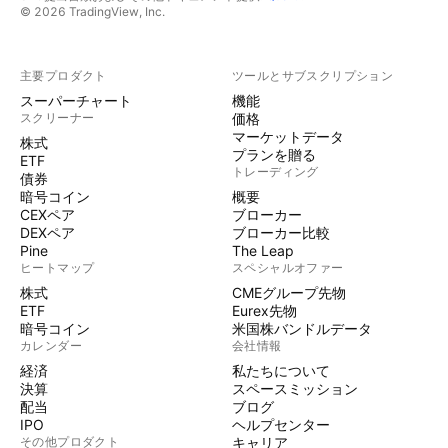
© 2026 TradingView, Inc.
主要プロダクト
ツールとサブスクリプション
スーパーチャート
機能
スクリーナー
価格
マーケットデータ
株式
プランを贈る
ETF
トレーディング
債券
暗号コイン
概要
CEXペア
ブローカー
DEXペア
ブローカー比較
Pine
The Leap
ヒートマップ
スペシャルオファー
株式
CMEグループ先物
ETF
Eurex先物
暗号コイン
米国株バンドルデータ
カレンダー
会社情報
経済
私たちについて
決算
スペースミッション
配当
ブログ
IPO
ヘルプセンター
その他プロダクト
キャリア