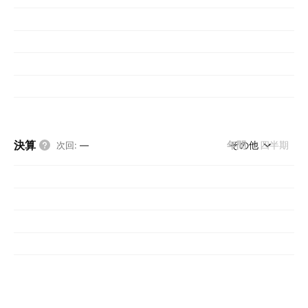
決算
年間
その他
四半期
次回
:
—