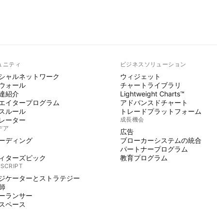
ュニティ
ビジネスソリューション
シャルネットワーク
ウィジェット
ウォール
チャートライブラリ
達紹介
Lightweight Charts™
エイタープログラム
アドバンスドチャート
スルール
トレードプラットフォーム
レーター
成長機会
デア
広告
ーディング
ブローカーシステムの統合
パートナープログラム
ィターズピック
教育プログラム
 SCRIPT
ジケーターとストラテジー
師
ーランサー
スペース