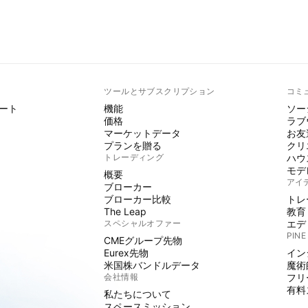
ト
ツールとサブスクリプション
コミ
ート
機能
ソー
価格
ラブ
マーケットデータ
お友
プランを贈る
クリ
トレーディング
ハウ
モデ
概要
アイ
ブローカー
ブローカー比較
トレ
The Leap
教育
スペシャルオファー
エデ
PINE
CMEグループ先物
Eurex先物
イン
米国株バンドルデータ
魔術
会社情報
フリ
有料
私たちについて
スペースミッション