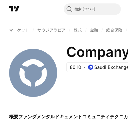
検索
マーケット
/
サウジアラビア
/
株式
/
金融
/
総合保険
/
Company 
8010
Saudi Exchang
概要
ファンダメンタル
ドキュメント
コミュニティ
テクニカ