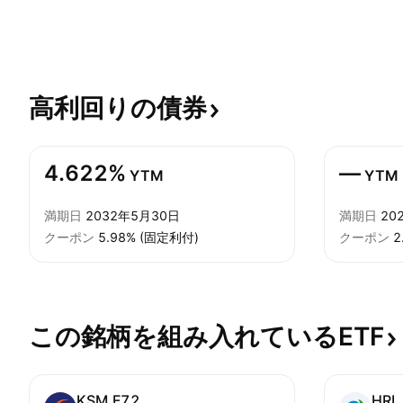
高利回りの債券
4.622%
—
YTM
YTM
満期日
2032年5月30日
満期日
20
クーポン
5.98% (固定利付)
クーポン
2
この銘柄を組み入れているETF
KSM.F72
HRL