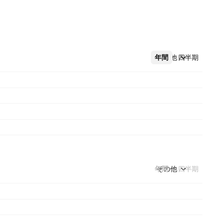
年間
その他
四半期
年間
その他
四半期