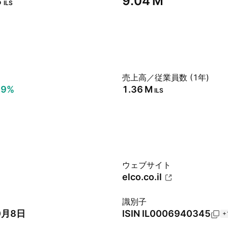
‬
‪9.04 M‬
ILS
売上高／従業員数 (1年)
99%
‪1.36 M‬
ILS
ウェブサイト
elco.co.il
識別子
0月8日
ISIN
IL0006940345
+