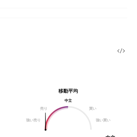
移動平均
中立
売り
買い
強い売り
強い買い