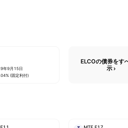
ELCOの債券をす
示
29年9月15日
.04% (固定利付)
.F11
MTF.F17