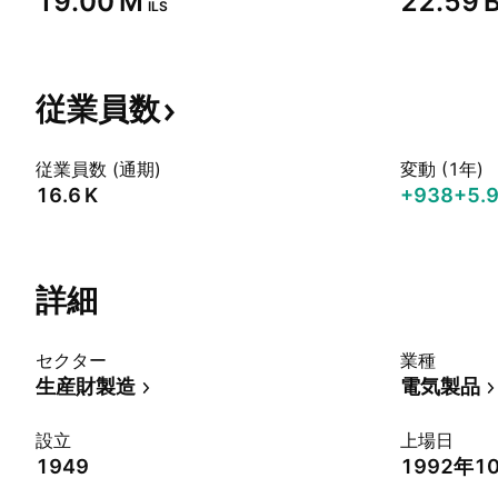
‪19.00 M‬
‪22.59 B
ILS
従業員数
従業員数 (通期)
変動 (1年)
‪16.6 K‬
+938
+5.
詳細
セクター
業種
生産財製造
電気製品
設立
上場日
1949
1992年1