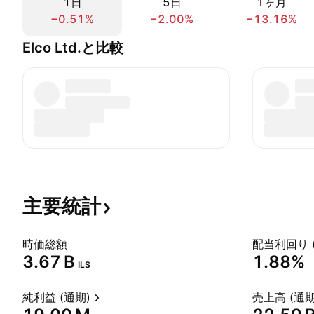
1日
5日
1ヶ月
−0.51%
−2.00%
−13.16%
Elco Ltd.と比較
主要統計
時価総額
配当利回り 
‪3.67 B‬
1.88%
ILS
純利益 (通期)
売上高 (通期