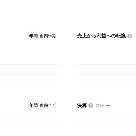
売上から利益への転換
年間
その他
四半期
決算
年間
その他
四半期
次回
:
—