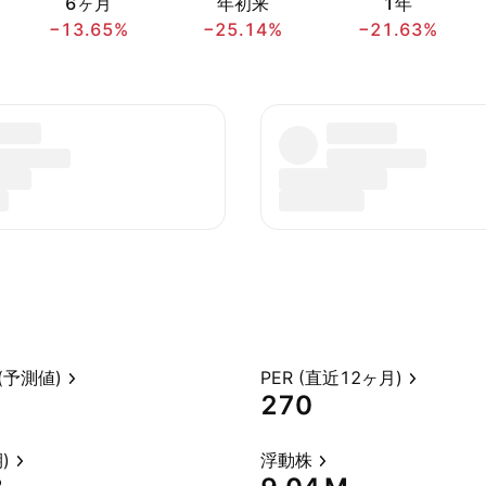
6ヶ月
年初来
1年
−13.65%
−25.14%
−21.63%
(予測値)
PER (直近12ヶ月)
270
)
浮動株