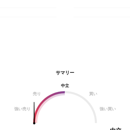
サマリー
中立
売り
買い
強い売り
強い買い