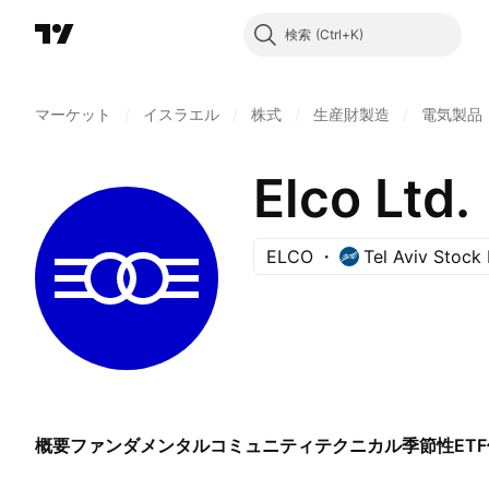
検索
マーケット
/
イスラエル
/
株式
/
生産財製造
/
電気製品
Elco Ltd.
ELCO
Tel Aviv Stock
概要
ファンダメンタル
コミュニティ
テクニカル
季節性
ETF