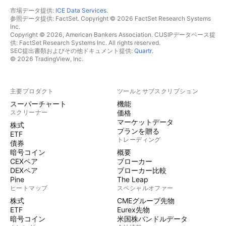
市場データ提供:
ICE Data Services
.
参照データ提供: FactSet. Copyright © 2026 FactSet Research Systems
Inc.
Copyright © 2026, American Bankers Association. CUSIPデータベース提
供: FactSet Research Systems Inc. All rights reserved.
SEC提出書類およびその他ドキュメント提供:
Quartr
.
© 2026 TradingView, Inc.
主要プロダクト
ツールとサブスクリプション
スーパーチャート
機能
スクリーナー
価格
マーケットデータ
株式
プランを贈る
ETF
トレーディング
債券
暗号コイン
概要
CEXペア
ブローカー
DEXペア
ブローカー比較
Pine
The Leap
ヒートマップ
スペシャルオファー
株式
CMEグループ先物
ETF
Eurex先物
暗号コイン
米国株バンドルデータ