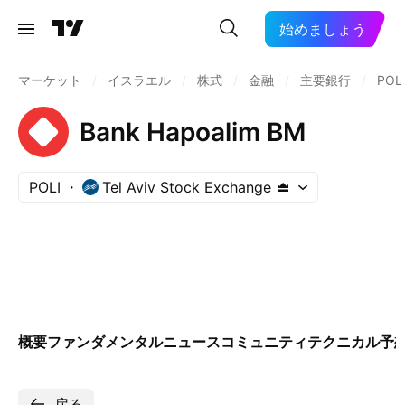
始めましょう
マーケット
/
イスラエル
/
株式
/
金融
/
主要銀行
/
POL
Bank Hapoalim BM
POLI
Tel Aviv Stock Exchange
概要
ファンダメンタル
ニュース
コミュニティ
テクニカル
予
戻る