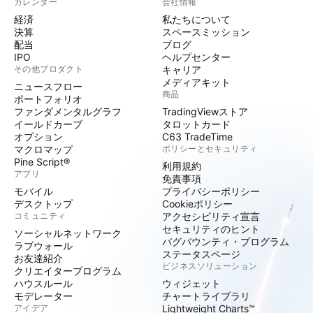
カレンダー
会社情報
経済
私たちについて
決算
スペースミッション
配当
ブログ
IPO
ヘルプセンター
その他プロダクト
キャリア
メディアキット
ニュースフロー
商品
ポートフォリオ
ファンダメンタルグラフ
TradingViewストア
イールドカーブ
タロットカード
オプション
C63 TradeTime
マクロマップ
ポリシーとセキュリティ
Pine Script®
利用規約
アプリ
免責事項
モバイル
プライバシーポリシー
デスクトップ
Cookieポリシー
コミュニティ
アクセシビリティ宣言
セキュリティのヒント
ソーシャルネットワーク
バグバウンティ・プログラム
ラブウォール
ステータスページ
お友達紹介
ビジネスソリューション
クリエイタープログラム
ハウスルール
ウィジェット
モデレーター
チャートライブラリ
アイデア
Lightweight Charts™