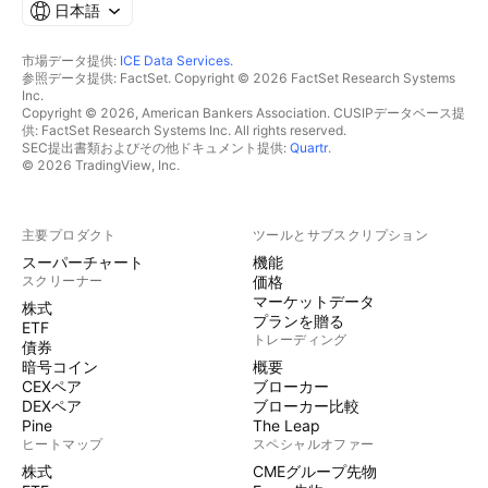
日本語
市場データ提供:
ICE Data Services
.
参照データ提供: FactSet. Copyright © 2026 FactSet Research Systems
Inc.
Copyright © 2026, American Bankers Association. CUSIPデータベース提
供: FactSet Research Systems Inc. All rights reserved.
SEC提出書類およびその他ドキュメント提供:
Quartr
.
© 2026 TradingView, Inc.
主要プロダクト
ツールとサブスクリプション
スーパーチャート
機能
スクリーナー
価格
マーケットデータ
株式
プランを贈る
ETF
トレーディング
債券
暗号コイン
概要
CEXペア
ブローカー
DEXペア
ブローカー比較
Pine
The Leap
ヒートマップ
スペシャルオファー
株式
CMEグループ先物