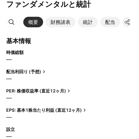
ファンダメンタルと統計
概要
財務諸表
統計
配当
決算
その他
基本情報
時価総額
—
配当利回り (予想)
—
PER: 株価収益率 (直近12ヶ月)
—
EPS: 基本1株当たり利益 (直近12ヶ月)
—
設立
—