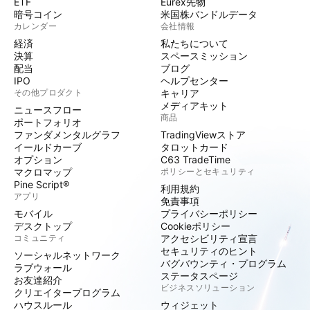
ETF
Eurex先物
暗号コイン
米国株バンドルデータ
カレンダー
会社情報
経済
私たちについて
決算
スペースミッション
配当
ブログ
IPO
ヘルプセンター
その他プロダクト
キャリア
メディアキット
ニュースフロー
商品
ポートフォリオ
ファンダメンタルグラフ
TradingViewストア
イールドカーブ
タロットカード
オプション
C63 TradeTime
マクロマップ
ポリシーとセキュリティ
Pine Script®
利用規約
アプリ
免責事項
モバイル
プライバシーポリシー
デスクトップ
Cookieポリシー
コミュニティ
アクセシビリティ宣言
セキュリティのヒント
ソーシャルネットワーク
バグバウンティ・プログラム
ラブウォール
ステータスページ
お友達紹介
ビジネスソリューション
クリエイタープログラム
ハウスルール
ウィジェット