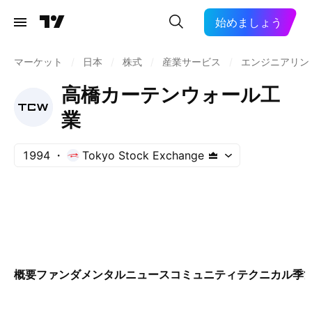
始めましょう
マーケット
/
日本
/
株式
/
産業サービス
/
エンジニアリン
高橋カーテンウォール工
業
1994
Tokyo Stock Exchange
概要
ファンダメンタル
ニュース
コミュニティ
テクニカル
季