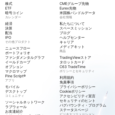
株式
CMEグループ先物
ETF
Eurex先物
暗号コイン
米国株バンドルデータ
カレンダー
会社情報
経済
私たちについて
決算
スペースミッション
配当
ブログ
IPO
ヘルプセンター
その他プロダクト
キャリア
メディアキット
ニュースフロー
商品
ポートフォリオ
ファンダメンタルグラフ
TradingViewストア
イールドカーブ
タロットカード
オプション
C63 TradeTime
マクロマップ
ポリシーとセキュリティ
Pine Script®
利用規約
アプリ
免責事項
モバイル
プライバシーポリシー
デスクトップ
Cookieポリシー
コミュニティ
アクセシビリティ宣言
セキュリティのヒント
ソーシャルネットワーク
バグバウンティ・プログラム
ラブウォール
ステータスページ
お友達紹介
ビジネスソリューション