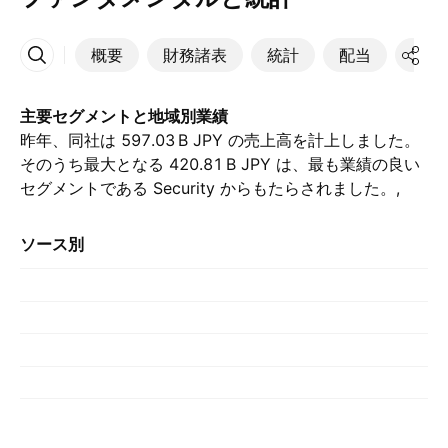
概要
財務諸表
統計
配当
決算
その他
主要セグメントと地域別業績
昨年、同社は ‪597.03 B‬ JPY の売上高を計上しました。
そのうち最大となる ‪420.81 B‬ JPY は、最も業績の良い
セグメントである Security からもたらされました。,
（前年の ‪391.95 B‬ JPY と比較して）. 最大の貢献は 日
本 によるもので、昨年は ‪569.04 B‬ JPY を占めまし
ソース別
た。, （前年は ‪525.05 B‬ JPY でした）.