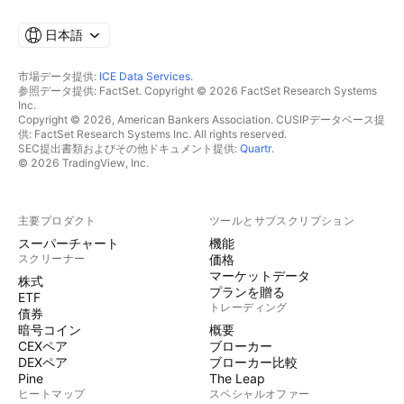
日本語
市場データ提供:
ICE Data Services
.
参照データ提供: FactSet. Copyright © 2026 FactSet Research Systems
Inc.
Copyright © 2026, American Bankers Association. CUSIPデータベース提
供: FactSet Research Systems Inc. All rights reserved.
SEC提出書類およびその他ドキュメント提供:
Quartr
.
© 2026 TradingView, Inc.
主要プロダクト
ツールとサブスクリプション
スーパーチャート
機能
スクリーナー
価格
マーケットデータ
株式
プランを贈る
ETF
トレーディング
債券
暗号コイン
概要
CEXペア
ブローカー
DEXペア
ブローカー比較
Pine
The Leap
ヒートマップ
スペシャルオファー