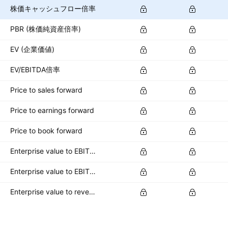
株価キャッシュフロー倍率
PBR (株価純資産倍率)
EV (企業価値)
EV/EBITDA倍率
Price to sales forward
Price to earnings forward
Price to book forward
Enterprise value to EBITDA forward
Enterprise value to EBIT forward
Enterprise value to revenue forward