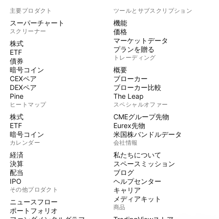
主要プロダクト
ツールとサブスクリプション
スーパーチャート
機能
スクリーナー
価格
マーケットデータ
株式
プランを贈る
ETF
トレーディング
債券
暗号コイン
概要
CEXペア
ブローカー
DEXペア
ブローカー比較
Pine
The Leap
ヒートマップ
スペシャルオファー
株式
CMEグループ先物
ETF
Eurex先物
暗号コイン
米国株バンドルデータ
カレンダー
会社情報
経済
私たちについて
決算
スペースミッション
配当
ブログ
IPO
ヘルプセンター
その他プロダクト
キャリア
メディアキット
ニュースフロー
商品
ポートフォリオ