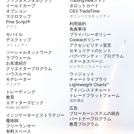
ファンダメンタルグラフ
TradingViewストア
イールドカーブ
タロットカード
オプション
C63 TradeTime
マクロマップ
ポリシーとセキュリティ
Pine Script®
利用規約
アプリ
免責事項
モバイル
プライバシーポリシー
デスクトップ
Cookieポリシー
コミュニティ
アクセシビリティ宣言
セキュリティのヒント
ソーシャルネットワーク
バグバウンティ・プログラム
ラブウォール
ステータスページ
お友達紹介
ビジネスソリューション
クリエイタープログラム
ハウスルール
ウィジェット
モデレーター
チャートライブラリ
アイデア
Lightweight Charts™
アドバンスドチャート
トレーディング
トレードプラットフォーム
教育
成長機会
エディターズピック
PINE SCRIPT
広告
ブローカーシステムの統合
インジケーターとストラテジー
パートナープログラム
魔術師
教育プログラム
フリーランサー
有料スペース