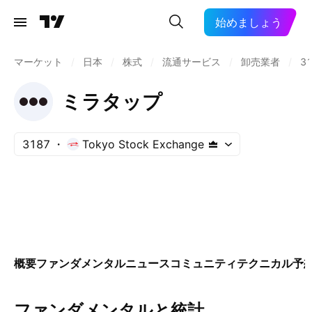
始めましょう
マーケット
/
日本
/
株式
/
流通サービス
/
卸売業者
/
3
ミラタップ
3187
Tokyo Stock Exchange
概要
ファンダメンタル
ニュース
コミュニティ
テクニカル
予
ファンダメンタルと統計