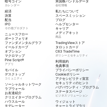
暗号コイン
米国株バンドルデータ
カレンダー
会社情報
経済
私たちについて
決算
スペースミッション
配当
ブログ
IPO
ヘルプセンター
その他プロダクト
キャリア
メディアキット
ニュースフロー
商品
ポートフォリオ
ファンダメンタルグラフ
TradingViewストア
イールドカーブ
タロットカード
オプション
C63 TradeTime
マクロマップ
ポリシーとセキュリティ
Pine Script®
利用規約
アプリ
免責事項
モバイル
プライバシーポリシー
デスクトップ
Cookieポリシー
コミュニティ
アクセシビリティ宣言
セキュリティのヒント
ソーシャルネットワーク
バグバウンティ・プログラム
ラブウォール
ステータスページ
お友達紹介
ビジネスソリューション
クリエイタープログラム
ハウスルール
ウィジェット
モデレーター
チャートライブラリ