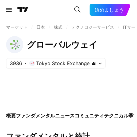
始めましょう
マーケット
/
日本
/
株式
/
テクノロジーサービス
/
ITサー
グローバルウェイ
3936
Tokyo Stock Exchange
概要
ファンダメンタル
ニュース
コミュニティ
テクニカル
季
ファンダメンタルと統計