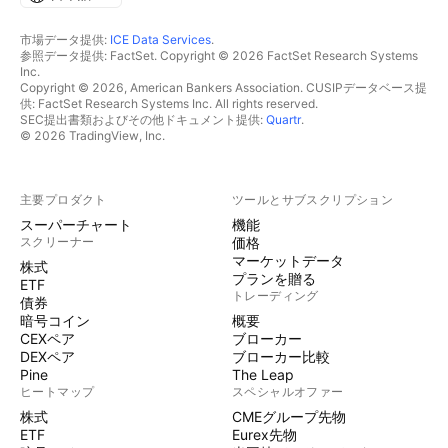
市場データ提供:
ICE Data Services
.
参照データ提供: FactSet. Copyright © 2026 FactSet Research Systems
Inc.
Copyright © 2026, American Bankers Association. CUSIPデータベース提
供: FactSet Research Systems Inc. All rights reserved.
SEC提出書類およびその他ドキュメント提供:
Quartr
.
© 2026 TradingView, Inc.
主要プロダクト
ツールとサブスクリプション
スーパーチャート
機能
スクリーナー
価格
マーケットデータ
株式
プランを贈る
ETF
トレーディング
債券
暗号コイン
概要
CEXペア
ブローカー
DEXペア
ブローカー比較
Pine
The Leap
ヒートマップ
スペシャルオファー
株式
CMEグループ先物
ETF
Eurex先物