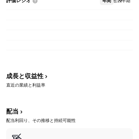
評価レシオ
年間
その他
四半期
成長と収益性
直近の業績と利益率
配当
配当利回り、その推移と持続可能性