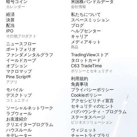
暗号コイン
米国株バンドルデータ
カレンダー
会社情報
経済
私たちについて
決算
スペースミッション
配当
ブログ
IPO
ヘルプセンター
その他プロダクト
キャリア
メディアキット
ニュースフロー
商品
ポートフォリオ
ファンダメンタルグラフ
TradingViewストア
イールドカーブ
タロットカード
オプション
C63 TradeTime
マクロマップ
ポリシーとセキュリティ
Pine Script®
利用規約
アプリ
免責事項
モバイル
プライバシーポリシー
デスクトップ
Cookieポリシー
コミュニティ
アクセシビリティ宣言
セキュリティのヒント
ソーシャルネットワーク
バグバウンティ・プログラム
ラブウォール
ステータスページ
お友達紹介
ビジネスソリューション
クリエイタープログラム
ハウスルール
ウィジェット
モデレーター
チャートライブラリ