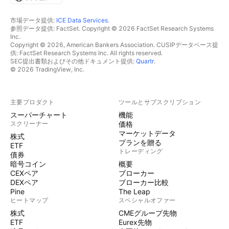
市場データ提供:
ICE Data Services
.
参照データ提供: FactSet. Copyright © 2026 FactSet Research Systems
Inc.
Copyright © 2026, American Bankers Association. CUSIPデータベース提
供: FactSet Research Systems Inc. All rights reserved.
SEC提出書類およびその他ドキュメント提供:
Quartr
.
© 2026 TradingView, Inc.
主要プロダクト
ツールとサブスクリプション
スーパーチャート
機能
スクリーナー
価格
マーケットデータ
株式
プランを贈る
ETF
トレーディング
債券
暗号コイン
概要
CEXペア
ブローカー
DEXペア
ブローカー比較
Pine
The Leap
ヒートマップ
スペシャルオファー
株式
CMEグループ先物
ETF
Eurex先物