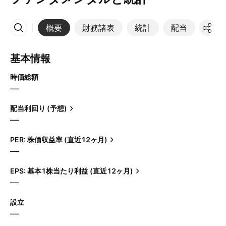
概要
財務諸表
統計
配当
決算
その他
基本情報
時価総額
—
配当利回り (予想)
—
PER: 株価収益率 (直近12ヶ月)
—
EPS: 基本1株当たり利益 (直近12ヶ月)
—
設立
—