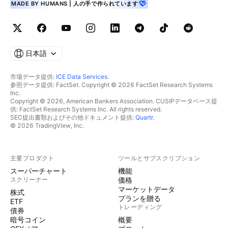
MADE BY HUMANS | 人の手で作られています
日本語
市場データ提供:
ICE Data Services
.
参照データ提供: FactSet. Copyright © 2026 FactSet Research Systems
Inc.
Copyright © 2026, American Bankers Association. CUSIPデータベース提
供: FactSet Research Systems Inc. All rights reserved.
SEC提出書類およびその他ドキュメント提供:
Quartr
.
© 2026 TradingView, Inc.
主要プロダクト
ツールとサブスクリプション
スーパーチャート
機能
スクリーナー
価格
マーケットデータ
株式
プランを贈る
ETF
トレーディング
債券
暗号コイン
概要