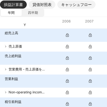
損益計算書
貸借対照表
キャッシュフロー
年間
四半期
指標
2006
2007
通貨: JPY
総売上高
売上原価
売上総利益
営業費用 - 売上原価を除く
営業利益
Non-operating income (total)
税引前利益