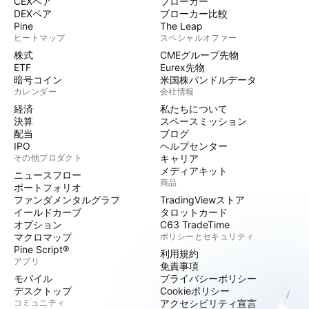
CEXペア
ブローカー
DEXペア
ブローカー比較
Pine
The Leap
ヒートマップ
スペシャルオファー
株式
CMEグループ先物
ETF
Eurex先物
暗号コイン
米国株バンドルデータ
カレンダー
会社情報
経済
私たちについて
決算
スペースミッション
配当
ブログ
IPO
ヘルプセンター
その他プロダクト
キャリア
メディアキット
ニュースフロー
商品
ポートフォリオ
ファンダメンタルグラフ
TradingViewストア
イールドカーブ
タロットカード
オプション
C63 TradeTime
マクロマップ
ポリシーとセキュリティ
Pine Script®
利用規約
アプリ
免責事項
モバイル
プライバシーポリシー
デスクトップ
Cookieポリシー
コミュニティ
アクセシビリティ宣言