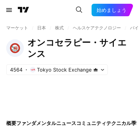
始めましょう
マーケット
/
日本
/
株式
/
ヘルスケアテクノロジー
/
バイ
オンコセラピー・サイエ
ンス
4564
Tokyo Stock Exchange
概要
ファンダメンタル
ニュース
コミュニティ
テクニカル
季