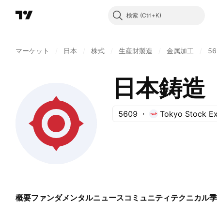
検索
マーケット
/
日本
/
株式
/
生産財製造
/
金属加工
/
56
日本鋳造
5609
Tokyo Stock E
概要
ファンダメンタル
ニュース
コミュニティ
テクニカル
季