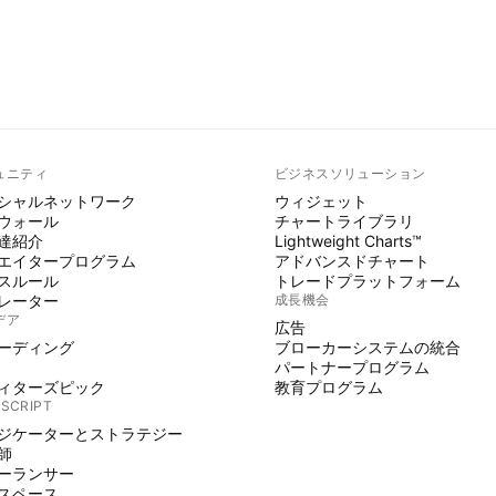
ュニティ
ビジネスソリューション
シャルネットワーク
ウィジェット
ウォール
チャートライブラリ
達紹介
Lightweight Charts™
エイタープログラム
アドバンスドチャート
スルール
トレードプラットフォーム
レーター
成長機会
デア
広告
ーディング
ブローカーシステムの統合
パートナープログラム
ィターズピック
教育プログラム
 SCRIPT
ジケーターとストラテジー
師
ーランサー
スペース