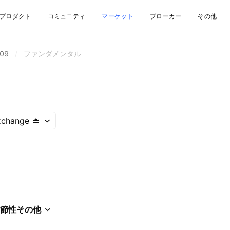
プロダクト
コミュニティ
マーケット
ブローカー
その他
09
/
ファンダメンタル
xchange
節性
その他