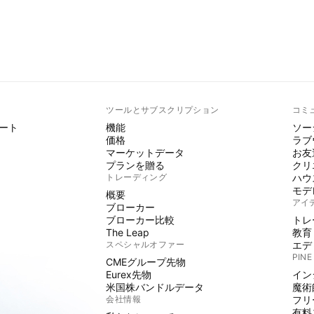
ト
ツールとサブスクリプション
コミ
ート
機能
ソー
価格
ラブ
マーケットデータ
お友
プランを贈る
クリ
トレーディング
ハウ
モデ
概要
アイ
ブローカー
ブローカー比較
トレ
The Leap
教育
スペシャルオファー
エデ
PINE
CMEグループ先物
Eurex先物
イン
米国株バンドルデータ
魔術
会社情報
フリ
有料