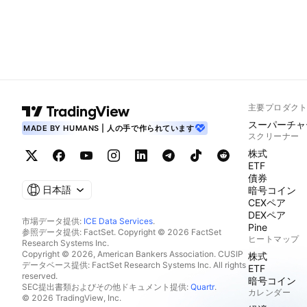
主要プロダク
スーパーチャ
MADE BY HUMANS | 人の手で作られています
スクリーナー
株式
ETF
債券
日本語
暗号コイン
CEXペア
DEXペア
市場データ提供:
ICE Data Services
.
Pine
参照データ提供: FactSet. Copyright © 2026 FactSet
ヒートマップ
Research Systems Inc.
Copyright © 2026, American Bankers Association. CUSIP
株式
データベース提供: FactSet Research Systems Inc. All rights
ETF
reserved.
暗号コイン
SEC提出書類およびその他ドキュメント提供:
Quartr
.
カレンダー
© 2026 TradingView, Inc.