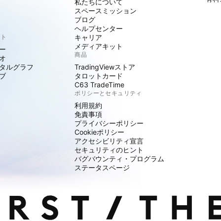
私たちについて
スペースミッション
ブログ
ヘルプセンター
クト
キャリア
メディアキット
ー
商品
オ
タルグラフ
TradingViewストア
ブ
タロットカード
C63 TradeTime
ポリシーとセキュリティ
利用規約
免責事項
プライバシーポリシー
Cookieポリシー
アクセシビリティ宣言
セキュリティのヒント
バグバウンティ・プログラム
ステータスページ