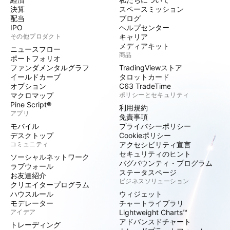
決算
スペースミッション
配当
ブログ
IPO
ヘルプセンター
その他プロダクト
キャリア
メディアキット
ニュースフロー
商品
ポートフォリオ
ファンダメンタルグラフ
TradingViewストア
イールドカーブ
タロットカード
オプション
C63 TradeTime
マクロマップ
ポリシーとセキュリティ
Pine Script®
利用規約
アプリ
免責事項
モバイル
プライバシーポリシー
デスクトップ
Cookieポリシー
コミュニティ
アクセシビリティ宣言
セキュリティのヒント
ソーシャルネットワーク
バグバウンティ・プログラム
ラブウォール
ステータスページ
お友達紹介
ビジネスソリューション
クリエイタープログラム
ハウスルール
ウィジェット
モデレーター
チャートライブラリ
アイデア
Lightweight Charts™
アドバンスドチャート
トレーディング