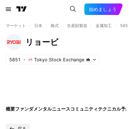
始めましょう
マーケット
/
日本
/
株式
/
生産財製造
/
金属加工
/
585
リョービ
5851
Tokyo Stock Exchange
概要
ファンダメンタル
ニュース
コミュニティ
テクニカル
予
戻る