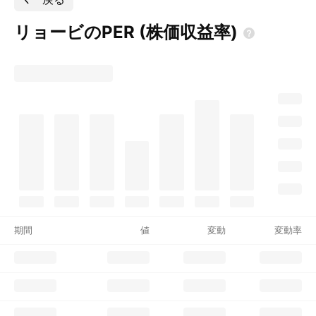
リョービのPER
(株価収益率)
期間
値
変動
変動率