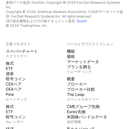
参照データ提供: FactSet. Copyright © 2026 FactSet Research Systems
Inc.
Copyright © 2026, American Bankers Association. CUSIPデータベース提
供: FactSet Research Systems Inc. All rights reserved.
SEC提出書類およびその他ドキュメント提供:
Quartr
.
© 2026 TradingView, Inc.
主要プロダクト
ツールとサブスクリプション
スーパーチャート
機能
スクリーナー
価格
マーケットデータ
株式
プランを贈る
ETF
トレーディング
債券
暗号コイン
概要
CEXペア
ブローカー
DEXペア
ブローカー比較
Pine
The Leap
ヒートマップ
スペシャルオファー
株式
CMEグループ先物
ETF
Eurex先物
暗号コイン
米国株バンドルデータ
カレンダー
会社情報
経済
私たちについて