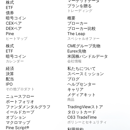
マーケットデータ
株式
プランを贈る
ETF
トレーディング
債券
暗号コイン
概要
CEXペア
ブローカー
DEXペア
ブローカー比較
Pine
The Leap
ヒートマップ
スペシャルオファー
株式
CMEグループ先物
ETF
Eurex先物
暗号コイン
米国株バンドルデータ
カレンダー
会社情報
経済
私たちについて
決算
スペースミッション
配当
ブログ
IPO
ヘルプセンター
その他プロダクト
キャリア
メディアキット
ニュースフロー
商品
ポートフォリオ
ファンダメンタルグラフ
TradingViewストア
イールドカーブ
タロットカード
オプション
C63 TradeTime
マクロマップ
ポリシーとセキュリティ
Pine Script®
利用規約