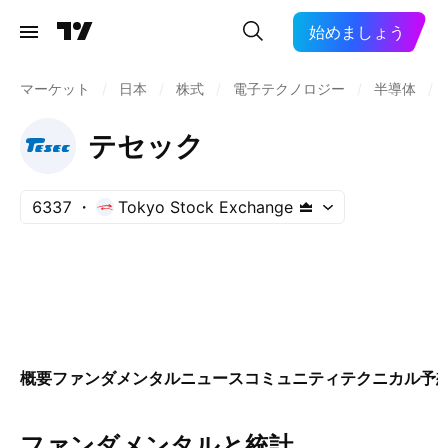
始めましょう
マーケット
/
日本
/
株式
/
電子テクノロジー
/
半導体
/
テセック
6337
Tokyo Stock Exchange
概要
ファンダメンタル
ニュース
コミュニティ
テクニカル
予
ファンダメンタルと統計