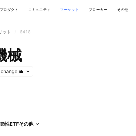
プロダクト
コミュニティ
マーケット
ブローカー
その他
リット
/
6418
機械
xchange
節性
ETF
その他