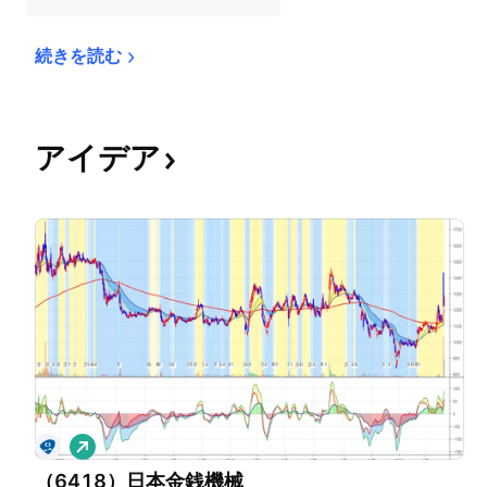
続きを読む
アイデア
ロ
ン
（6418）日本金銭機械
グ