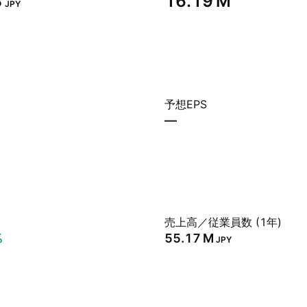
‬
‪16.19 M‬
JPY
予想EPS
—
売上高／従業員数 (1年)
%
‪55.17 M‬
JPY