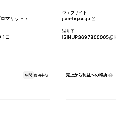
ウェブサイト
グロマリット
jcm-hq.co.jp
識別子
月1日
ISIN
JP3697800005
売上から利益への転換
年間
その他
四半期