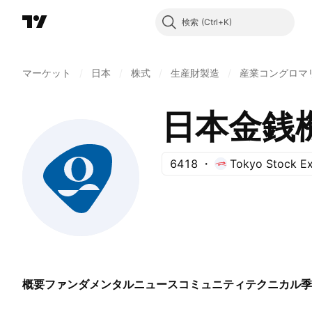
検索
マーケット
/
日本
/
株式
/
生産財製造
/
産業コングロマ
日本金銭
6418
Tokyo Stock E
概要
ファンダメンタル
ニュース
コミュニティ
テクニカル
季