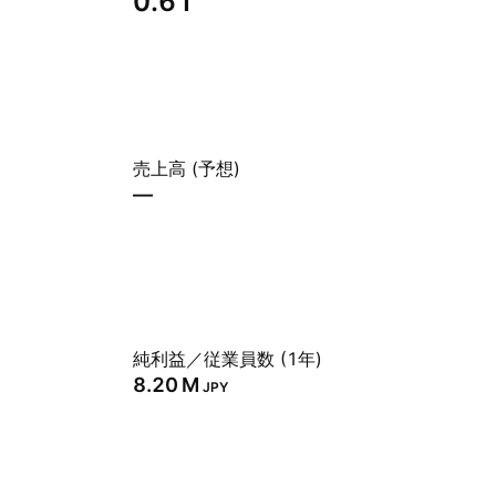
0.61
売上高 (予想)
—
純利益／従業員数 (1年)
‪8.20 M‬
JPY