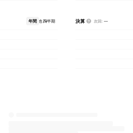
決算
年間
その他
四半期
次回
:
—