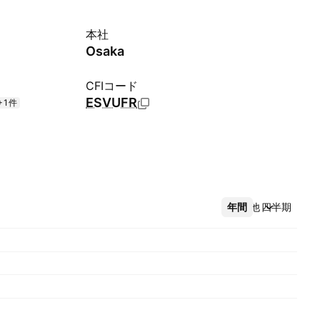
本社
Osaka
CFIコード
ESVUFR
+1件
年間
その他
四半期