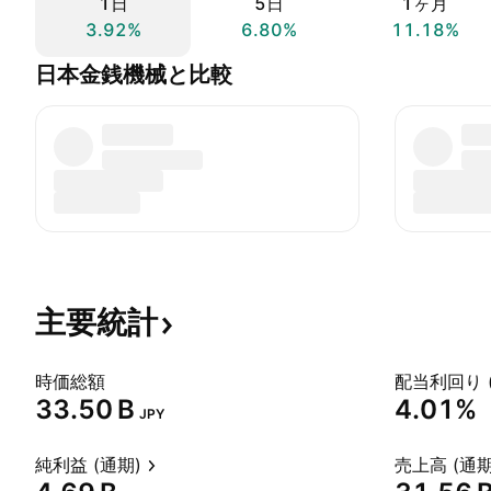
1日
5日
1ヶ月
3.92%
6.80%
11.18%
日本金銭機械と比較
主要統計
時価総額
配当利回り 
‪33.50 B‬
4.01%
JPY
純利益 (通期)
売上高 (通期