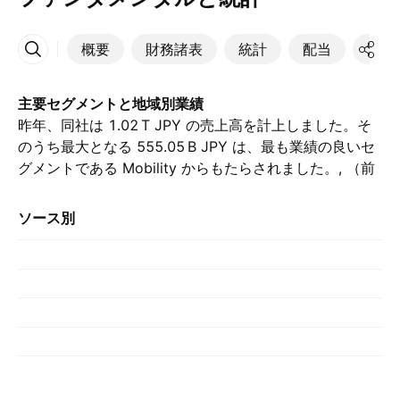
概要
財務諸表
統計
配当
決算
その他
主要セグメントと地域別業績
昨年、同社は ‪1.02 T‬ JPY の売上高を計上しました。そ
のうち最大となる ‪555.05 B‬ JPY は、最も業績の良いセ
グメントである Mobility からもたらされました。, （前
年の ‪537.20 B‬ JPY と比較して）. 最大の貢献は その他
によるもので、昨年は ‪356.62 B‬ JPY を占めました。,
ソース別
（前年は ‪360.33 B‬ JPY でした）.