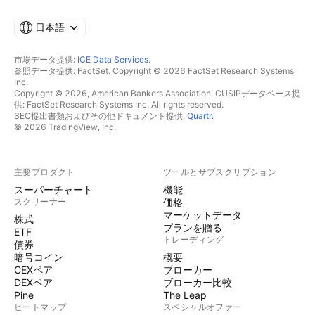
日本語
市場データ提供:
ICE Data Services
.
参照データ提供: FactSet. Copyright © 2026 FactSet Research Systems
Inc.
Copyright © 2026, American Bankers Association. CUSIPデータベース提
供: FactSet Research Systems Inc. All rights reserved.
SEC提出書類およびその他ドキュメント提供:
Quartr
.
© 2026 TradingView, Inc.
主要プロダクト
ツールとサブスクリプション
スーパーチャート
機能
スクリーナー
価格
マーケットデータ
株式
プランを贈る
ETF
トレーディング
債券
暗号コイン
概要
CEXペア
ブローカー
DEXペア
ブローカー比較
Pine
The Leap
ヒートマップ
スペシャルオファー