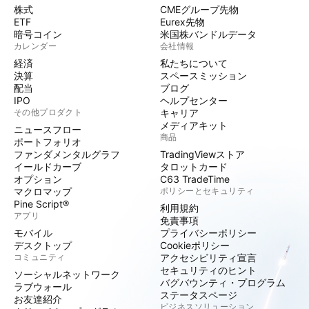
株式
CMEグループ先物
ETF
Eurex先物
暗号コイン
米国株バンドルデータ
カレンダー
会社情報
経済
私たちについて
決算
スペースミッション
配当
ブログ
IPO
ヘルプセンター
その他プロダクト
キャリア
メディアキット
ニュースフロー
商品
ポートフォリオ
ファンダメンタルグラフ
TradingViewストア
イールドカーブ
タロットカード
オプション
C63 TradeTime
マクロマップ
ポリシーとセキュリティ
Pine Script®
利用規約
アプリ
免責事項
モバイル
プライバシーポリシー
デスクトップ
Cookieポリシー
コミュニティ
アクセシビリティ宣言
セキュリティのヒント
ソーシャルネットワーク
バグバウンティ・プログラム
ラブウォール
ステータスページ
お友達紹介
ビジネスソリューション