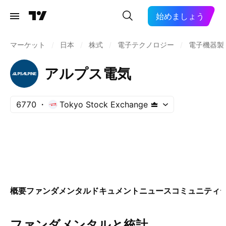
始めましょう
マーケット
/
日本
/
株式
/
電子テクノロジー
/
電子機器製
アルプス電気
6770
Tokyo Stock Exchange
概要
ファンダメンタル
ドキュメント
ニュース
コミュニティ
ファンダメンタルと統計