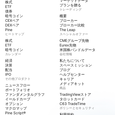
マーケットデータ
株式
プランを贈る
ETF
トレーディング
債券
暗号コイン
概要
CEXペア
ブローカー
DEXペア
ブローカー比較
Pine
The Leap
ヒートマップ
スペシャルオファー
株式
CMEグループ先物
ETF
Eurex先物
暗号コイン
米国株バンドルデータ
カレンダー
会社情報
経済
私たちについて
決算
スペースミッション
配当
ブログ
IPO
ヘルプセンター
その他プロダクト
キャリア
メディアキット
ニュースフロー
商品
ポートフォリオ
ファンダメンタルグラフ
TradingViewストア
イールドカーブ
タロットカード
オプション
C63 TradeTime
マクロマップ
ポリシーとセキュリティ
Pine Script®
利用規約