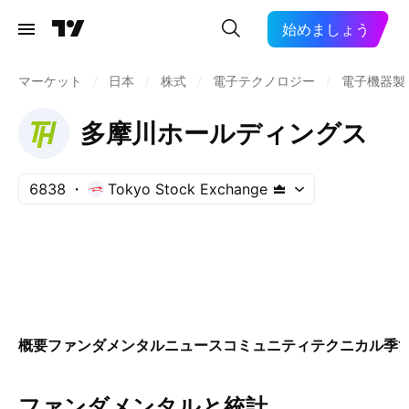
始めましょう
マーケット
/
日本
/
株式
/
電子テクノロジー
/
電子機器製
多摩川ホールディングス
6838
Tokyo Stock Exchange
概要
ファンダメンタル
ニュース
コミュニティ
テクニカル
季
ファンダメンタルと統計