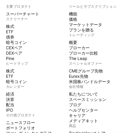
主要プロダクト
ツールとサブスクリプション
スーパーチャート
機能
スクリーナー
価格
マーケットデータ
株式
プランを贈る
ETF
トレーディング
債券
暗号コイン
概要
CEXペア
ブローカー
DEXペア
ブローカー比較
Pine
The Leap
ヒートマップ
スペシャルオファー
株式
CMEグループ先物
ETF
Eurex先物
暗号コイン
米国株バンドルデータ
カレンダー
会社情報
経済
私たちについて
決算
スペースミッション
配当
ブログ
IPO
ヘルプセンター
その他プロダクト
キャリア
メディアキット
ニュースフロー
商品
ポートフォリオ