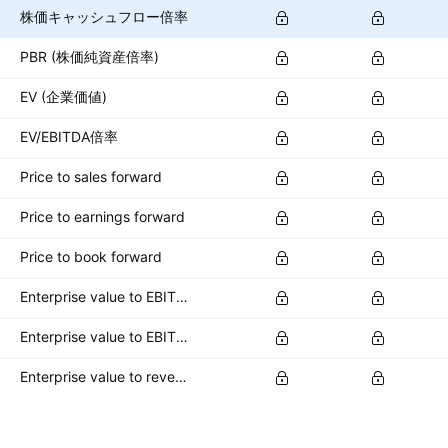
株価キャッシュフロー倍率
PBR (株価純資産倍率)
EV (企業価値)
EV/EBITDA倍率
Price to sales forward
Price to earnings forward
Price to book forward
Enterprise value to EBITDA forward
Enterprise value to EBIT forward
Enterprise value to revenue forward