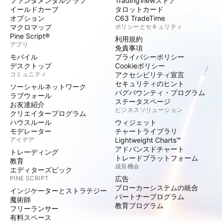
ファンダメンタルグラフ
TradingViewストア
イールドカーブ
タロットカード
オプション
C63 TradeTime
マクロマップ
ポリシーとセキュリティ
Pine Script®
利用規約
アプリ
免責事項
モバイル
プライバシーポリシー
デスクトップ
Cookieポリシー
コミュニティ
アクセシビリティ宣言
セキュリティのヒント
ソーシャルネットワーク
バグバウンティ・プログラム
ラブウォール
ステータスページ
お友達紹介
ビジネスソリューション
クリエイタープログラム
ハウスルール
ウィジェット
モデレーター
チャートライブラリ
アイデア
Lightweight Charts™
アドバンスドチャート
トレーディング
トレードプラットフォーム
教育
成長機会
エディターズピック
PINE SCRIPT
広告
ブローカーシステムの統合
インジケーターとストラテジー
パートナープログラム
魔術師
教育プログラム
フリーランサー
有料スペース