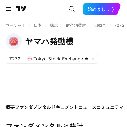
始めましょう
マーケット
/
日本
/
株式
/
耐久消費財
/
自動車
/
7272
ヤマハ発動機
7272
Tokyo Stock Exchange
概要
ファンダメンタル
ドキュメント
ニュース
コミュニティ
ファンダメンタルと統計